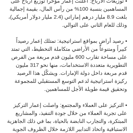
•
توزيعات الأرباح: أعلنت إعمار مؤخراً توزيع أرباح على
المساهمين بنسبة 100% من رأس المال، بقيمة إجمالية
بلغت 8.9 مليار درهم إماراتي (2.4 مليار دولار أمريكي)،
وذلك للعام الثاني على التوالي.
•
رصيد أراضٍ بمواقع استراتيجية: تمتلك إعمار رصيداً
كبيراً ومتنوعاً من الأراضي متكاملة التخطيط، التي تمتد
على مساحة تقارب 600 مليون قدم مربعة من الفرص
التطويرية متعددة الاستخدامات، منها نحو 317 مليون
قدم مربعة داخل دولة الإمارات. ويشكّل هذا الرصيد
ركيزة استراتيجية لدعم التوسع المستقبلي للمجموعة
وتحقيق قيمة طويلة الأجل للمساهمين.
•
التركيز على العملاء والمجتمع: واصلت إعمار التركيز
على تجربة العملاء من خلال جودة التنفيذ، والمشاريع
المبتكرة، والتجارب النابضة بالحياة، بما في ذلك الجاهزية
الاستباقية واتخاذ التدابير اللازمة خلال الظروف الجوية