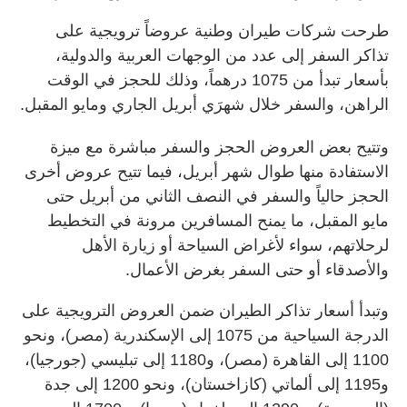
طرحت شركات طيران وطنية عروضاً ترويجية على
تذاكر السفر إلى عدد من الوجهات العربية والدولية،
بأسعار تبدأ من 1075 درهماً، وذلك للحجز في الوقت
الراهن، والسفر خلال شهرَي أبريل الجاري ومايو المقبل.
وتتيح بعض العروض الحجز والسفر مباشرة مع ميزة
الاستفادة منها طوال شهر أبريل، فيما تتيح عروض أخرى
الحجز حالياً والسفر في النصف الثاني من أبريل حتى
مايو المقبل، ما يمنح المسافرين مرونة في التخطيط
لرحلاتهم، سواء لأغراض السياحة أو زيارة الأهل
والأصدقاء أو حتى السفر بغرض الأعمال.
وتبدأ أسعار تذاكر الطيران ضمن العروض الترويجية على
الدرجة السياحية من 1075 إلى الإسكندرية (مصر)، ونحو
1100 إلى القاهرة (مصر)، و1180 إلى تبليسي (جورجيا)،
و1195 إلى ألماتي (كازاخستان)، ونحو 1200 إلى جدة