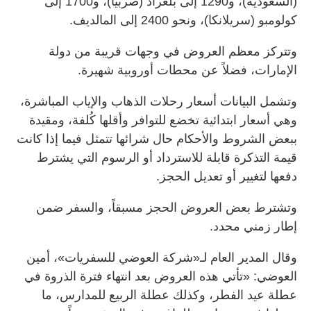
(السعودية)، و1290 إلى بلغراد (صربيا)، و1700 إلى
كولومبو (سريلانكا)، ونحو 2400 إلى المالديف.
وتتركز معظم العروض في وجهات قريبة من دولة
الإمارات، فضلاً عن محطات أوروبية شهيرة.
وتشمل البيانات أسعار رحلات الذهاب والإياب المباشرة،
وهي أسعار ابتدائية تخضع للتوافر وأقلها كُلفة، ومقيدة
ببعض الشروط والأحكام حال شرائها تتمثل فيما إذا كانت
قيمة التذكرة قابلة للاسترداد أو الرسوم التي يشترط
دفعها لتغيير أو تعديل الحجز.
وتشترط بعض العروض الحجز مسبقاً، والسفر ضمن
إطار زمني محدد.
وقال المدير العام لـ«شركة العوضي للسفريات»، أمين
العوضي: «تأتي هذه العروض بعد انتهاء فترة الذروة في
عطلة عيد الفطر، وكذلك عطلة الربيع للمدارس، ما