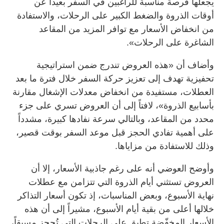
يجعلها فرصة مناسبة للراغبين في السفر بعيداً عن
أوقات الذروة والضغط الكبير على الرحلات، والاستفادة
من انخفاض الأسعار مع توافر المزيد من المقاعد
الشاغرة على الرحلات».
وأضاف أن «هذه العروض تندرج ضمن استراتيجية
تحفيزية تهدف إلى تعزيز حركة السفر خلال فترة ما بعد
العطلات، مستفيدة من انخفاض معدلات الإشغال مقارنة
بأسابيع الذروة»، لافتاً إلى أن العروض تسري على جزء
محدد من المقاعد، وبالتالي سرعة نفادها كبيرة، مشدداً
على أهمية تفادي الحجز قبل موعد السفر بوقت قصير،
وذلك للاستفادة من مزاياها.
وأوضح العوضي أنه على رغم جاذبية الأسعار، إلا أن
العروض تستثني أيام الذروة التي تتزامن مع عطلات
نهاية الأسبوع، وبعض المناسبات، إذ تكون أسعار التذاكر
خلالها أعلى من بقية أيام الأسبوع، مشيراً إلى أن هذه
الأسعار المخفّضة تطبق على الرحلات التي تُحجز مسبقاً،