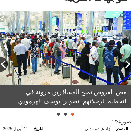
بعض العروض تمنح المسافرين مرونة في
هيثم الحاج علي: يجب التحقق من شروط
أمين العوضي: العروض تندرج ضمن استراتيجية
تحفيزية تهدف إلى تعزيز حركة السفر.
العروض، بما فيها رسوم التغيير أو الإلغاء.
التخطيط لرحلاتهم. تصوير: يوسف الهرمودي
صورة
1/3
المصدر:
أزاد عيشو - دبي
التاريخ:
11 أبريل 2025