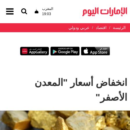
المغرب
19:03
الرئيسة
اقتصاد
عربي ودولي
انخفاض أسعار "المعدن
الأصفر"