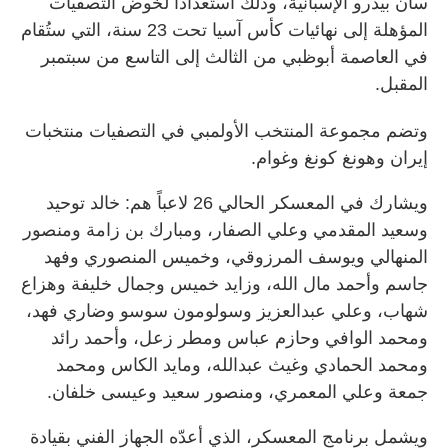
سان بيدرو الإسبانية، وذلك استعداداً لخوض التصفيات
المؤهلة إلى نهائيات كأس آسيا تحت 23 سنة، التي ستُقام
في العاصمة أبوظبي من الثالث إلى التاسع من سبتمبر
المقبل.
وتضم مجموعة المنتخب الأولمبي في التصفيات منتخبات
إيران وهونغ كونغ وغوام.
ويشارك في المعسكر الحالي 26 لاعباً هم: خالد توحيد
وسعيد المقدمي وعلي الصفار، ومبارك بن زامة ومنصور
المنهالي ويوسف المرزوقي، وخميس المنصوري وفهد
جاسم وأحمد مال الله، وزايد خميس وجمال خليفة وهزاع
شهاب، وعلي عبدالعزيز وسولومون سوسو وضاري فهد،
ومحمد الوافي وحازم عباس ومطر زعل، وأحمد رائد
ومحمد الحمادي وغيث عبدالله، ومايد الكاس ومحمد
جمعة وعلي المعمري، ومنصور سعيد وعيسى خلفان.
ويشمل برنامج المعسكر، الذي أعدّه الجهاز الفني بقيادة