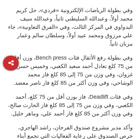
وفي بطولة الرياضات الإلكترونية «فردي»، حل كريم
محمد أولاً، وعبدالله السليطني ثانياً، وعبدالله سيف
البدواوي في المركز الثالث، وفي «الفرق التعاونية»، جاء
علي مرزوق ومحمد عبيد أولاً، وسلطان سالم وعمار
مزبان ثانياً.
وفي بطولة رفع الأثقال فئات Bench press، وزن أقل
من 75 كلغ تعادل أحمد سعيد الكعبي، وخميس حسن
غزوان، وفي وزن من 75 إلى 85 كلغ فاز محمد
الوشاحي، وفي وزن أكثر من 85 كلغ فاز ناصر معضد.
وفي فئات Deadlift، فاز بوزن أقل من 75 كلغ، أحمد
الكعبي، وفي وزن من 75 إلى 85 كلغ فاز الحارث صالح،
وفي وزن أكثر من 85 كلغ فاز أحمد علي، وماهر خليل.
وأكد مدير مشروع صندوق الفرجان، راشد الهاجري،
حرص الصندوق على رعاية الفعاليات التي تجمع أبناء