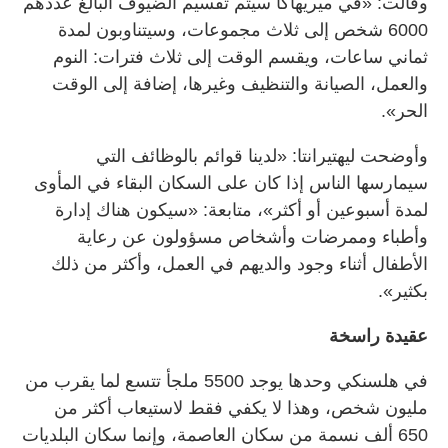
وقالت: «في ميريهاكا سيتم تقسيم الضيوف البالغ عددهم
6000 شخص إلى ثلاث مجموعات، وسيتناوبون لمدة
ثماني ساعات، ويقسم الوقت إلى ثلاث فترات: النوم
والعمل، الصيانة والتنظيف وغيرها، إضافة إلى الوقت
الحر».
وأوضحت ليهتيرانتا: «لدينا قوائم بالوظائف التي
سيمارسها الناس إذا كان على السكان البقاء في المأوى
لمدة أسبوعين أو أكثر»، متابعة: «سيكون هناك إدارة
وأطباء وممرضات وأشخاص مسؤولون عن رعاية
الأطفال أثناء وجود والديهم في العمل، وأكثر من ذلك
بكثير».
عقيدة راسخة
في هلسنكي وحدها يوجد 5500 ملجأ تتسع لما يقرب من
مليون شخص، وهذا لا يكفي فقط لاستيعاب أكثر من
650 ألف نسمة من سكان العاصمة، وإنما سكان البلديات