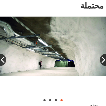
محتملة
أحد المشرفين على ملجأ ميريهاكا خلال جولة
فنلندا أعدت خطة استعداد سريع للطوارئ. رويترز
تفقدية. أرشيفية