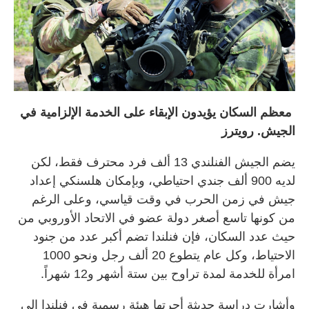
معظم السكان يؤيدون الإبقاء على الخدمة الإلزامية في
الجيش. رويترز
يضم الجيش الفنلندي 13 ألف فرد محترف فقط، لكن
لديه 900 ألف جندي احتياطي، وبإمكان هلسنكي إعداد
جيش في زمن الحرب في وقت قياسي، وعلى الرغم
من كونها تاسع أصغر دولة عضو في الاتحاد الأوروبي من
حيث عدد السكان، فإن فنلندا تضم أكبر عدد من جنود
الاحتياط، وكل عام يتطوع 20 ألف رجل ونحو 1000
امرأة للخدمة لمدة تراوح بين ستة أشهر و12 شهراً.
وأشارت دراسة حديثة أجرتها هيئة رسمية في فنلندا إلى