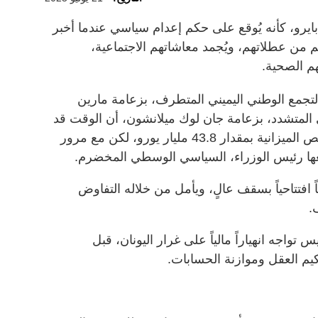
ايرو، كأنه يُوقع على حكم إعدام سياسي عندما أخبر
 من عطلاتهم، ويُجمد معاشاتهم الاجتماعية،
م الصحية.
جمع الوطني اليميني المتطرف، بزعامة مارين
 المتشدد، بزعامة جان لوك ميلانشون، أن الوقت قد
حان لإسقاط بايرو، بسبب خطته لتقليص الميزانية بمقدار 43.8 مليار يورو، لكن مع مرور
بعها رئيس الوزراء، السياسي الوسطي المخضرم.
اً افتتاحياً بسقف عالٍ، ويأمل من خلاله التفاوض
.
تواجه انهياراً مالياً على غرار اليونان، قبل
يم العقل وموازنة الحسابات.