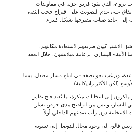
ليب برون، الذي يقود فريق حزبه في مفاوضات
ى اتفاق على عدم التصويت على اقتراح حجب الثقة،
إلى إعادة صياغة مقترحها بشكل كبير».
بية، شق الاشتراكيون طريقهم لاستعادة مكانتهم،
ا الأبية» اليساري، بزعامة ميلانشون، خلال العقد
دة، ويرغب نحو نصفه في اتباع مسار معتدل، بينما
وسع (لكن الأكثر راديكالية).
و ماكرون إلى انتخابات مبكرة، ما يُعيد فتح نقاش
 في اليسار، وليس من الواضح مدى حرص يسار
لانتخابية دون رأب صدعهم الداخلي أولاً.
ريس فالو، إلى وجود مجال للتوصل إلى تسوية