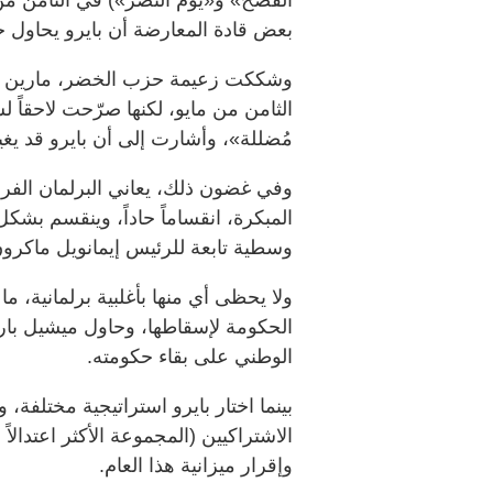
بعض قادة المعارضة أن بايرو يحاول خ
وشككت زعيمة حزب الخضر، مارين توندي
الثامن من مايو، لكنها صرّحت لاحقاً 
مُضللة»، وأشارت إلى أن بايرو قد يغ
وفي غضون ذلك، يعاني البرلمان الفرن
المبكرة، انقساماً حاداً، وينقسم بشك
وسطية تابعة للرئيس إيمانويل ماكرون،
ولا يحظى أي منها بأغلبية برلمانية، 
الحكومة لإسقاطها، وحاول ميشيل بار
الوطني على بقاء حكومته.
بينما اختار بايرو استراتيجية مختلفة، و
الاشتراكيين (المجموعة الأكثر اعتدالا
وإقرار ميزانية هذا العام.