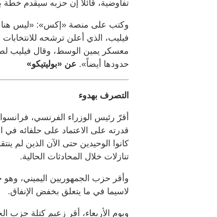
تفاوضية، قائلاً إن حزبه سيقدم خطة بد
وكتب على منصة «إكس»: «ليس هناك م
فيليب، الذي أعلن ترشحه للانتخابات ا
معسكر يمين الوسط، وقال فيليب لصحي
حدودها أيضاً».
عن «بوليتيكو»
التصرف بهدوء
أقرّ رئيس الوزراء الفرنسي، فرانسوا
قدرته على الاعتماد على حلفائه في ال
كانوا الوحيدين حتى الآن الذين لم ينت
تنازلات خلال المحادثات الحالية.
وأقر حزب الجمهوريين اليميني، وهو جز
لاسيما في ما يتعلق بخفض الإنفاق.
ويوم الأربعاء، أقر زعيم كتلة حزب الج