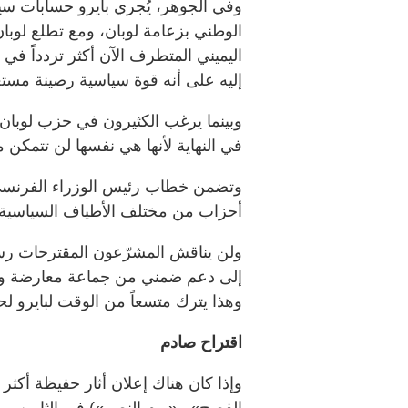
وفي الجوهر، يُجري بايرو حسابات س
اليميني المتطرف الآن أكثر تردداً في أ
إليه على أنه قوة سياسية رصينة مست
وبينما يرغب الكثيرون في حزب لوبان، 
في النهاية لأنها هي نفسها لن تتمكن 
وتضمن خطاب رئيس الوزراء الفرنسي 
أحزاب من مختلف الأطياف السياسية.
ولن يناقش المشرّعون المقترحات رسمي
إلى دعم ضمني من جماعة معارضة واحد
وهذا يترك متسعاً من الوقت لبايرو ل
اقتراح صادم
وإذا كان هناك إعلان أثار حفيظة أكثر 
الفصح» و«يوم النصر») في الثامن من