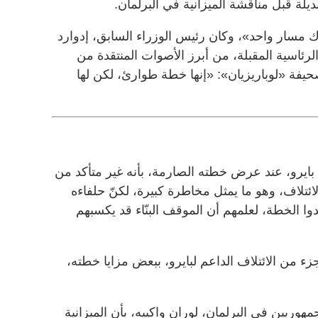
يلة قبل مناقشة الميزانية في البرلمان.
سار واحد»، وكان رئيس الوزراء السابق، إدوارد
لرئاسية المقبلة، من أبرز الأصوات المنتقدة من
فة «لوباريزيان»: «إنها خطة طوارئ، لكن لها
 بايرو، عند عرض خطته الصارمة، بأنه غير متأكد من
ائتلاف، وهو ما يمثل مخاطرة كبيرة، لكنّ حلفاءه
قدوا الخطة، لعلمهم أن الموقف البنّاء قد يكسبهم
ء من الائتلاف الداعم لبايرو، ببعض مزايا خطته،
مهوريين في البرلمان، لوران واكييه، بأن الميزانية