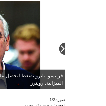
فرانسوا بايرو يضغط ليحصل عل
الميزانية. رويترز
لا تمتلك أي كتلة حزبية الأغلبية
صورة
1/2
المصدر:
ترجمة: مكي معمري