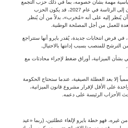
ياسية مهمة بشأن خصومه، بما في ذلك حزب التجمع
الوطني بزعامة لوبان، ومع تطلع لوبان إلى الرئاسة في عام 2027، قد يكون الحزب
ن يُنظر إليه على أنه «مُخرب»، بدلاً من أن يُنظر
عدة للعمل من أجل المصلحة الوطنية.
في فرض انتخابات جديدة، يُقدر بايرو أنها ستتراجع
من الترشح للمنصب بسبب إدانتها بالاحتيال.
بشأن الميزانية، أوراق ضغط لإجراء محادثات مع
اً إلا بعد العطلة الصيفية، عندما ستحتاج الحكومة
ة على الأقل لإقرار مشروع قانون الميزانية،
حث الأحزاب الرئيسة على دعمه.
من غيره، فهو خطة بايرو لإلغاء عطلتين، (ربما «عيد
 مايو، وقد صدم هذا الاقتراح حتى معسكره، وأدرك