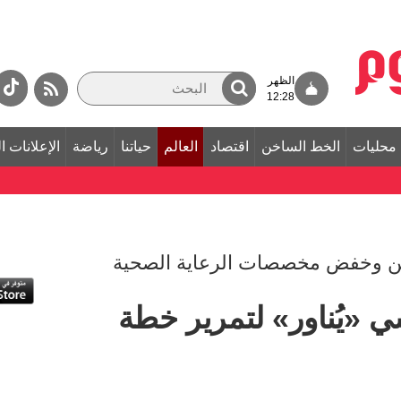
الظهر
12:28
محليات
الخط الساخن
اقتصاد
العالم
حياتنا
رياضة
الإعلانات ا
لتين وخفض مخصصات الرعاية الصحية
ي «يُناور» لتمرير خطة