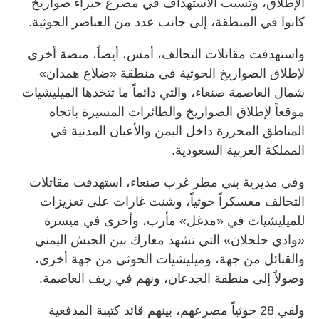
الإطلاق، وتسبب الاستهداف في مصرع خبراء صواريخ
كانوا في المنطقة، إلى جانب عدد من العناصر الحوثية.
واستهدفت مقاتلات التحالف، أمس، أيضاً، منصة أخرى
لإطلاق الصواريخ الحوثية في منطقة «ضلاع همدان»
شمال العاصمة صنعاء، والتي دائماً ما تتخذها الميليشيات
موقعاً لإطلاق الصواريخ والطائرات المسيرة باتجاه
المناطق المحررة داخل اليمن والأعيان المدنية في
المملكة العربية السعودية.
وفي مديرية بني مطر غرب صنعاء، استهدفت مقاتلات
التحالف معسكراً حوثياً، وشنت غارات على تعزيزات
للميليشيات في «مدغل» مأرب، وأخرى في ميسرة
«وادي حلحلان» التي تشهد معارك بين الجيش اليمني
والقبائل من جهة، وميليشيات الحوثي من جهة أخرى،
وصولاً إلى منطقة الجدعان، ونهم في ريف العاصمة.
ولقي 28 حوثياً مصرعهم، بينهم قائد كتيبة المدفعية