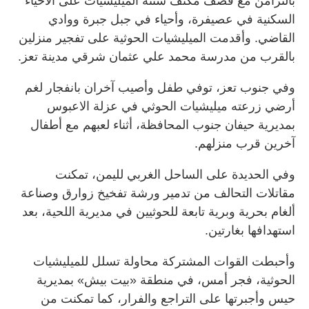
بالتزامن مع قصف مكثف شنته الميليشيات على الأحياء
السكنية في عصيفرة، وأحياء في جبل جبرة ووادي
القاضي. وأقدمت الميليشيات الحوثية على تفجير منزلين
بالقرب من مدرسة محمد علي عثمان شرقي مدينة تعز.
وفي جنوب تعز، توفي طفل وأصيب آخران بانفجار لغم
أرضي زرعته ميليشيات الحوثي في عزلة الاعبوس
بمديرية حيفان جنوب المحافظة، أثناء لعبهم مع أطفال
آخرين قرب منزلهم.
وفي الحديدة على الساحل الغربي لليمن، تمكنت
مقاتلات التحالف من تدمير ورشة تفخيخ زوارق وصناعة
ألغام بحرية وبرية تابعة للحوثيين في مديرية اللحية، بعد
استهدافها بغارتين.
وأحبطت القوات المشتركة محاولة تسلل للميليشيات
الحوثية، فجر أمس، في منطقة «بيت بيش» بمديرية
حيس وأجبرتها على التراجع والفرار، كما تمكنت من