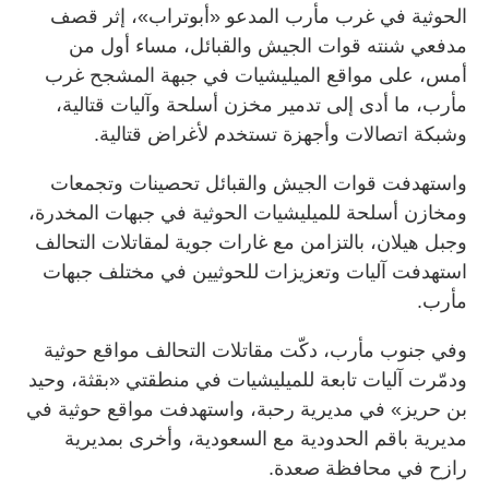
الحوثية في غرب مأرب المدعو «أبوتراب»، إثر قصف
مدفعي شنته قوات الجيش والقبائل، مساء أول من
أمس، على مواقع الميليشيات في جبهة المشجح غرب
مأرب، ما أدى إلى تدمير مخزن أسلحة وآليات قتالية،
وشبكة اتصالات وأجهزة تستخدم لأغراض قتالية.
واستهدفت قوات الجيش والقبائل تحصينات وتجمعات
ومخازن أسلحة للميليشيات الحوثية في جبهات المخدرة،
وجبل هيلان، بالتزامن مع غارات جوية لمقاتلات التحالف
استهدفت آليات وتعزيزات للحوثيين في مختلف جبهات
مأرب.
وفي جنوب مأرب، دكّت مقاتلات التحالف مواقع حوثية
ودمّرت آليات تابعة للميليشيات في منطقتي «بقثة، وحيد
بن حريز» في مديرية رحبة، واستهدفت مواقع حوثية في
مديرية باقم الحدودية مع السعودية، وأخرى بمديرية
رازح في محافظة صعدة.