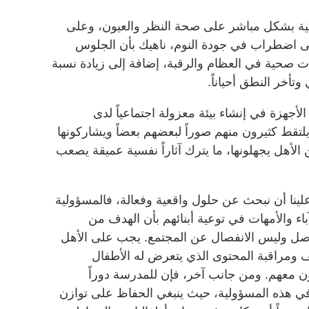
ذكية بشكل مباشر على صحة النظر والعيون، وعلى
إلى اضطراب في جودة النوم، ناهيك بأن الجلوس
ت صحية في العظام والرقبة، إضافة إلى زيادة نسبة
تأخر النطق أحياناً.
أجهزة في إنشاء بيئة معزولة اجتماعياً لدى
لتقط كثيرون منهم صوراً لبعضهم بعضاً ويشاركونها
لأهل يجهلونها، ما يترك آثاراً نفسية عميقة يصعب
 علينا أن نبحث عن حلول واقعية وفعالة، فالمسؤولية
باء والأمهات في توعية أبنائهم بأن الهدف من
اصل وليس الانفصال عن المجتمع. يجب على الأهل
ومراقبة المحتوى الذي يتعرض له الأطفال
ن معهم. ومن جانب آخر، فإن للمدرسة دوراً
في هذه المسؤولية، حيث ينبغي الحفاظ على توازن