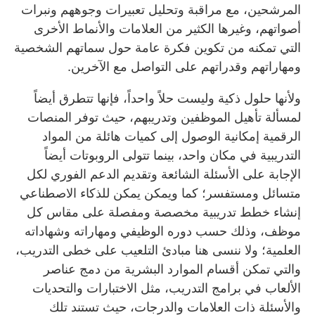
المرشحين، مع مراقبة وتحليل تعبيرات وجوههم ونبرات
أصواتهم، وغيرها الكثير من العلامات والأنماط الأخرى
التي تمكنه من تكوين فكرة عامة حول سماتهم الشخصية
ومهاراتهم وقدراتهم على التواصل مع الآخرين.
ولأنها حلول ذكية وليست حلاً واحداً، فإنها تتطرق أيضاً
لمسألة تأهيل الموظفين وتدريبهم، حيث توفر المنصات
الرقمية إمكانية الوصول إلى كميات هائلة من المواد
التدريبية في مكان واحد، بينما تتولى الروبوتات أيضاً
الإجابة على الأسئلة الشائعة وتقديم الدعم الفوري لكل
متسائل ومستفسر؛ كما ويمكن يمكن للذكاء الاصطناعي
إنشاء خطط تدريبية مخصصة ومفصلة على مقاس كل
موظف، وذلك حسب دوره الوظيفي ومهاراته وشهاداته
العلمية؛ ولا ننسى هنا مبادئ التلعيب على خطى التدريب،
والتي تمكن أقسام الموارد البشرية من دمج عناصر
الألعاب في برامج التدريب، مثل الاختبارات والتحديات
والأسئلة ذات العلامات والدرجات، حيث تستند تلك