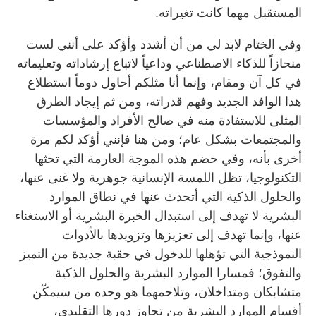
المستقبل مهما كانت تغيراته.
وفي الختام لابد لي من أن أشدد وأؤكد على أنني لست
منحازاً للذكاء الاصطناعي وداعياً لاتباع إرشاداته وتعليماته
في كل آن ومقام، وإنما أنا مثلكم أحاول دوماً استطلاع
هذا الوافد الجديد وفهم قدراته، ومن ثم إيجاد الطرق
المثلى للاستفادة منه في صالح الأفراد والمؤسسات
والمجتمعات بشكل عام؛ ومن هنا فإنني أؤكد لكم مرة
أخرى بأنه، وفي خضم هذه الموجة العارمة التي تحثها
التكنولوجيا، تظل اللمسة الإنسانية جوهرية ولا غنى عنها،
والحلول الذكية التي أتحدث عنها في نطاق الموارد
البشرية لا تهدف إلى استبدال الخبرة البشرية أو الاستغناء
عنها، وإنما تهدف إلى تعزيزها وتزويدها بالأدوات
النموذجية التي تؤهلها للدخول في حقبة جديدة من التميز
والتفوق؛ فمسارا الموارد البشرية والحلول الذكية
متشابكان ومتداخلان، وتلاحمهما هو وحده من سيمكّن
أقسام الموارد البشرية من تجاوز دورها التقليدي،