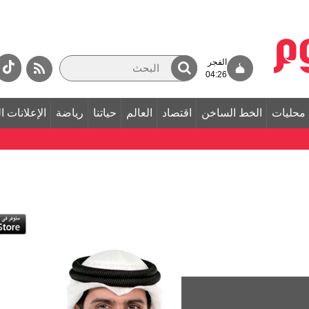
الفجر
04:26
محليات
الخط الساخن
اقتصاد
العالم
حياتنا
رياضة
الإعلانات ا