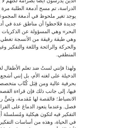
الذين يدرسون أيضاً بصرامة لكنهم لا ي
يوجد تغير ملحوظ في أدمغة المجموعة ا
جديدة فلاحظوا أن مناطق عدة في أد
البحر» وهي المسؤولة عن الذكريات و
وهي طبقة رقيقة من الأنسجة تغطي م
والحركة والرائحة واللغة والتفكير وغي
المنطقي.
ولهذا فإنني لستُ ضد تعلم الأطفال ل
الدخيلة على لغته الأم، بل إنني أشجع أ
بحرفية عالية ومن قِبَل كُتّاب متخصصين
فيها، إلى جانب ذلك فإن قراءة القصص 
الانضباط؛ فالقصة لها مُقدمة، ونَصٌّ 
فصل. وعندما يتعود الدماغ على القراء
التفكير فيه لتكون هيكلية ومُسلسلة أ
في الحياة، وهذه من أساسات التفكير 