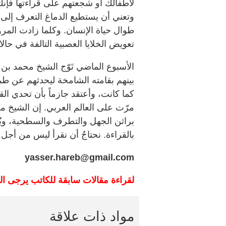
لأطفالك أو شجعتهم على قراءتها فإنك 
وتعني أن يستطيع الدماغ التعرف إلى
طوال حياة الإنسان. وكلما زادت المرو
تعويض الخلايا العصبية التالفة في حا
الأسبوع الماضي تَوّج الشيخ محمد بن 
بينهم بقامته الشامخة ليحدثهم عن طموح
كما كانت، وأعتقد جازماً بأن تحدي ال
مرّت على العالم العربي. إن الشيخ مح
براثن الجهل والتطرف والسطحية، ويُ
بالقراءة. نحتاجُ أن نقرأ ليس من أجل 
yasser.hareb@gmail.com
لقراءة مقالات سابقة للكاتب يرجى ال
مواد ذات علاقة