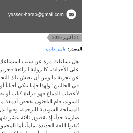
yasser>hareb@gmail.com
31 أكتوبر 2016
المصدر:
ياسر حارب
هل تساءلتَ مرة عن سبب استمتاعك بقر
على الأحداث، كالرواية الرائعة «جزيرة
عن تجربة ما وبين أن تعيش تلك التجرب
في الحالتين؛ ولهذا فإننا نبكي أحياناً
لأعصاب الدماغ فهو قراءة كتاب أو نَص
السويد، قام الباحثون بفحص أدمغة مج
المسلحة السويدية للترجمة، وفيها يد
صارمة جداً، إذ يقضون ثلاثة عشر شهر
يُتقنوا اللغة الجديدة تماماً، أما الم