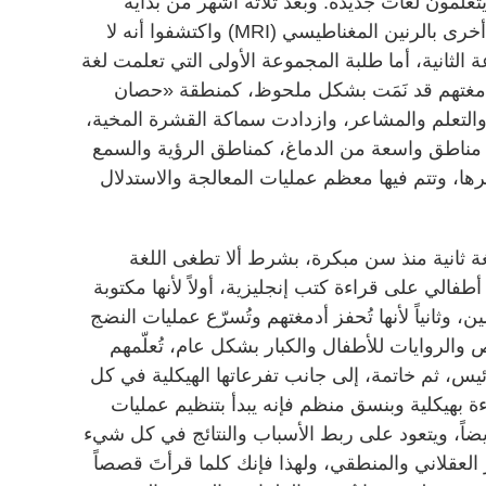
تعلمون لغات جديدة. وبعد ثلاثة أشهر من بداية
الدراسة، تم مسح أدمغة الطلبة مرة أخرى بالرنين المغناطيسي (MRI) واكتشفوا أنه لا
لثانية، أما طلبة المجموعة الأولى التي تعلمت لغة
مغتهم قد نَمَت بشكل ملحوظ، كمنطقة «حصان
التعلم والمشاعر، وازدادت سماكة القشرة المخية،
ناطق واسعة من الدماغ، كمناطق الرؤية والسمع
رها، وتتم فيها معظم عمليات المعالجة والاستدلال
غة ثانية منذ سن مبكرة، بشرط ألا تطغى اللغة
طفالي على قراءة كتب إنجليزية، أولاً لأنها مكتوبة
، وثانياً لأنها تُحفز أدمغتهم وتُسرّع عمليات النضج
والروايات للأطفال والكبار بشكل عام، تُعلّمهم
رئيس، ثم خاتمة، إلى جانب تفرعاتها الهيكلية في كل
ة بهيكلية وبنسق منظم فإنه يبدأ بتنظيم عمليات
يضاً، ويتعود على ربط الأسباب والنتائج في كل شيء
العقلاني والمنطقي، ولهذا فإنك كلما قرأتَ قصصاً