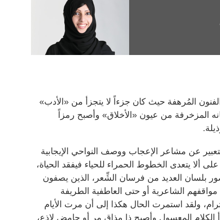
نون المُرهفة حيث كان جزءاً لا يتجزأ من «الأدب»
ه المزخرفة من عيون «الأخلاق» وأصبح رمزاً
يلة.
للتعبير عن مشاعر الإعجاب ووصف النواحي الإيجابية
لى ألا يتعدى الخطوط الحمراء للحياء فيفقد الحياة،
ور بلسان العديد من فرسان الشِّعر، الذين يصفون
واقفهم الشاعرية أو حتى العاطفية الطريفة
ام، ولقد استمرت الحال هكذا إلى أن مرت الأيام
لكلام المعسول وأصبح ذا مذاق مر أو حامض لاذع،