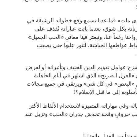
ى مات» فما عدنا نسمع وقع خطواته الرشيقة في
رنانة بكل شوق، بعدما باتت عباراته تُقذف على
حنا رغماً عنا، وتبعثر فينا معاني «الحب الجميل»
ضباط عواطفها الجياشة، لتثور عليها حتى يصعب
شرح عوامل تقويم الدين الحنيف وتأثيراته أو لفرض
ع «الغزل الصريح» الذي اشتهر في أيام الجاهلية
دم «البعض» في كل شيء ويرتقي في جميع مجالات
بأسلوبه إلى ما قبل الإسلام؟!
 وفي مهاراته المتميزة لاستخدام الألفاظ الأكثر
الب حروفٍ وقحة تخدش جدران «الحب» وتزيل عنه
جداً بين الغزل والهزل!