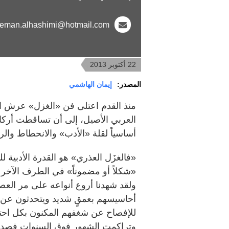
eman.alhashimi@hotmail.com
22 أكتوبر 2013
المصدر:
إيمان الهاشمي
منذ القدم اعتلى فن «الغزل» عرش الف
العربي الأصيل، إلى أن تساقطت أركان
أساسياً لقلة «الأدب» والانحطاط والرذ
«فالغزَل العذري» هو القدرة الأدبية 
«شكلاً أو مضموناً» في الطرف الآخر ع
ولقد شهدنا أروع أنواعه على مر العص
أحاسيسهم بعمقٍ شديد ويتحدثون عن م
للإفصاح عن شغفهم المكنون بكل احتر
وتراكمت الشهور فوق السنوات فصدأ ا