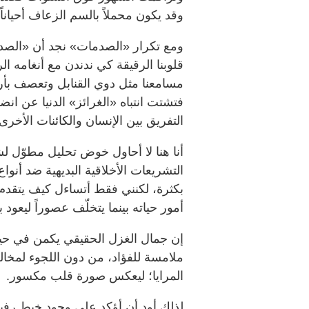
وقد يكون محملاً بالسم الزعاف أحياناً!
ومع تكرار «الصدمات» نجد أن «الصد
قلوبنا الرقيقة كي ندندن مع أنغامه ال
مسامعنا مثل دوي القنابل وتعصف بأروا
فتشتت انتباه «الغرائز» الدنيا عن ان
التفريق بين الإنسان والكائنات الأخرى.
أنا هنا لا أحاول خوض تحليل مطوّل ل
التشريعات الأخلاقية البديهية ضد أنوا
بكثرة، لكنني فقط أتساءل كيف يتق
أمور حياته بينما يتخلّف عصوراً ليعود 
إن جمال الغزل الحقيقي يكمن في حيائه
ملامسة للفؤاد، من دون اللجوء لمخ
المرايا؛ ليعكس صورة قلب مكسور.
لذلك أود أن أؤكد على وجود خيط رفيع 