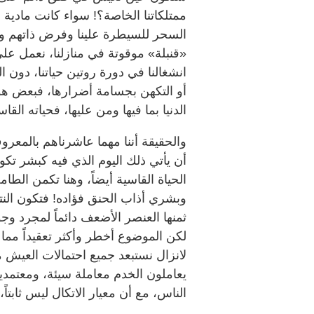
ممتلكاتنا الخاصة؟! سواء كانت مادية
السحر للسيطرة علينا وفرض ذاتهم وإما
«قنبلة» موقوتة في منازلنا، نعمل عل
انشغالنا في دورة روتين حياتنا، دون ا
أو التكهن بجسامة أضرارها، فبعض هؤل
الدنيا بما فيها ومن عليها، فحياته الق
والحقيقة أننا مهما عاشرناهم بالمعرو
أن يأتي ذلك اليوم الذي فيه كبشر تكون
الحياة القاسية أيضاً، وهنا تكمن الط
وبشري أذاب الحنق فؤاده! فتكون النتي
ثمنها العنصر الأضعف دائماً لمجرد وج
لكن الموضوع أخطر وأكثر تعقيداً مما ن
لانزال نستبعد جميع احتمالات العيش م
يعاملون الخدم معاملة سيئة، ومعتمدي
الناس، مع أن معيار الاتكال ليس ثابت