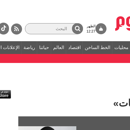
الظهر
12:27
محليات
الخط الساخن
اقتصاد
العالم
حياتنا
رياضة
الإعلانات ا
ات»