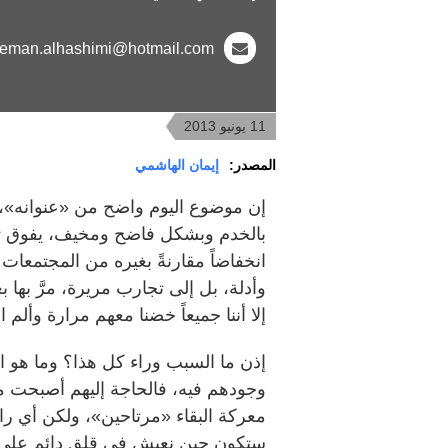
eman.alhashimi@hotmail.com
11 يونيو 2013
المصدر:
إيمان الهاشمي
إن موضوع اليوم واضح من «عنوانه»، ح
بالخدم وبشكل فاضح ومخيف، يفوق تصوّ
انخفاضاً مقارنةً بغيره من المجتمعات
وأدلة، بل إلى تجارب مريرة، مرَّ بها 
إلا أننا جميعاً خضنا معهم مرارة وألم ال
إذن ما السبب وراء كل هذا؟ وما هو ا
وجودهم فيه، فالحاجة إليهم أصبحت م
معركة البقاء «مرتاحين»، ولكن أي را
ستكون حين نعيش في قلق دائم على حي