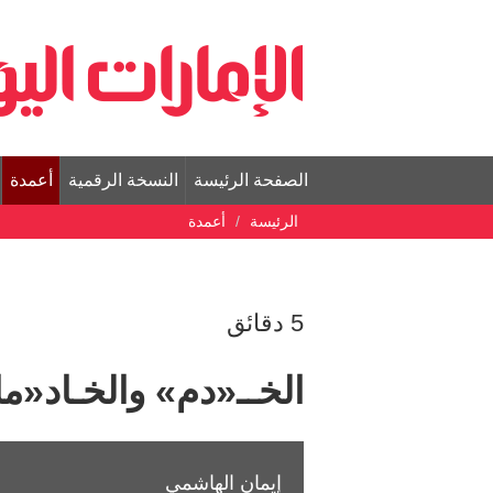
الصفحة الرئيسة
النسخة الرقمية
أعمدة
الرئيسة
أعمدة
‬5 دقائق
الخــ«دم» والخـاد«م
إيمان الهاشمي