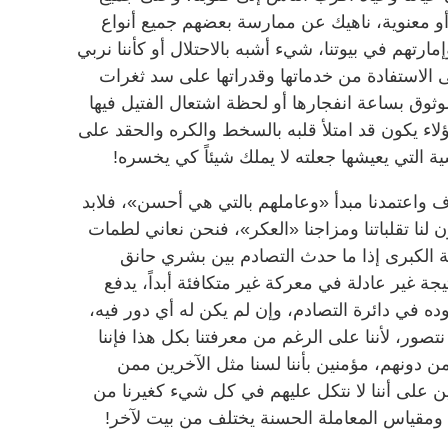
 أو معنوية، ناهيك عن ممارسة بعضهم جميع أنواع
رتهم في بيوتنا، شيء أشبه بالاحتلال أو كأننا نربي
ى الاستفادة من خدماتها وقدراتها على سد ثغرات
لوثوق بساعة انفجارها أو لحظة اشتعال الفتيل فيها
اء يكون قد امتلأ قلبه بالسخط والكره والحقد على
اسية التي يعيشها جعلته لا يملك شيئاً كي يخسره!
ف واعتمدنا مبدأ «وعاملهم بالتي هي أحسن»، فلابد
 لنا تقلباتنا ومزاجنا «العكر»، فنحن نعاني لطمات
امة الكبرى إذا ما حدث التصادم بين بشري حانق
جة غير عادلة في معركة غير متكافئة أبداً، يدفع
وده في دائرة التصادم، وإن لم يكن له أي دور فيه،
تصور، لأننا على الرغم من معرفتنا بكل هذا فإننا
ن دونهم، مؤمنين بأننا لسنا مثل الآخرين ممن
ن على أننا لا نتكل عليهم في كل شيء كغيرنا من
اً، ومقياس المعاملة الحسنة يختلف من بيت لآخر!