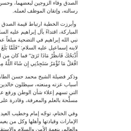
الصدق وفاء الزوجين لبعضهما، وحسن تر
رسالته، وإتقان الموظف لعمله.
وأبرزت الخطبة ارتباط قيمة الصدق بقي
المباركة، اقتداءً بآل إبراهيم عليه الس
نبي الله إبراهيم في التضحية مبلغاً عظي
لابنه إسماعيل عليه السلام: "فَلَمَّا بَلَغَ مَعَهُ 
أَذْبَحُكَ فَانظُرْ مَاذَا تَرَىٰ" فما كان 
افْعَلْ مَا تُؤْمَرُ سَتَجِدُنِي إِن شَاءَ اللَّهُ مِ
وذكر فضيلة الشيخ محمد حسن الطاهر
أسباب عزته ومنعته، سيظلون خالدين
التي تسهم إعلاء شأن الوطن ورفع علم
مسلَّحة بالعلم والمعرفة، وقادرة على
وفي الختام، توجّه إمام وخطيب العيد 
الإمارات وقيادتها وأهلها وكل من يعي
والعالم، بنعمة الأمن والسلام والاستقر