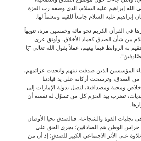
بي الله إبراهيم عليه السلام، الذي وصفه رب العزة
 "، إذ كان إبراهيم عليه السلام جامعاً للقيم ومعلماً لها.
ا في القرآن الكريم نحو مائة وخمسين مرة، تنويهاً
سلام من شأن الصدق كعماد الأخلاق، وأوثق عرى
 به الروابط فيما بينهم، عملاً بقول الله تعالى "يَا
 الصَّادِقِينَ".
باء المؤسسين الذين صدقت نيتهم واتحدت عزائمهم،
من الصدق، وترسخت أركانه على يد قيادتنا
خلاص ومحبة ومصداقية، لتصل بدولة الإمارات إلى
لتحديات، تضرب بيد الحزم كل من تسوّل له نفسه أن
ارها.
ى تجليات القوة والشجاعة، فبالصدق تحيا الأوطان
ن حراس الوطن هم الصادقين؛ يجري الحق على
اوة على الأثر الاجتماعي الكبير للصدق؛ إذ أن من