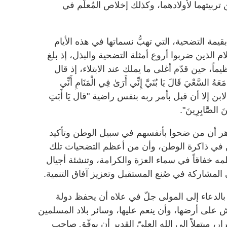
بيتهما لأولادهما، وكذلك إخلاص المُعلِّم في
مة التضحية، التي تهبُّ نسماتها في هذه الأيام
لام الذين ضربوا أروع أمثلة التضحية والبذل، إذ بلغ
ماً، حين قدّم أغلى ما يملك عند الابتلاء، إذ قال
السَّعْيَ قَالَ يَا بُنَيَّ إِنِّي أَرَىٰ فِي الْمَنَامِ أَنِّي
من الابن إلا أن قبل بأمر ربه بنفس راضية "قال يَا أَبَتِ
نَ الصَّابِرِينَ".
 أن من ضحوا بأنفسهم في سبيل الوطن وتأكيد
 في ذاكرة الوطن، وأن من أعظم التضحيات تلك
ه خفاقاً في سماء العزة والكرامة، وتنشئة أجيال
 المشاركة في صُنع المستقبل وتعزيز آفاق التنمية.
بالدعاء إلى المولى جلّ في علاه أن يحفظ دولة
ش على أرضها، وأن ينعم عليها، وسائر بلاد المسلمين
ار، مبتهلاً إلى الله العليّ القدير أن يوفّق صاحب