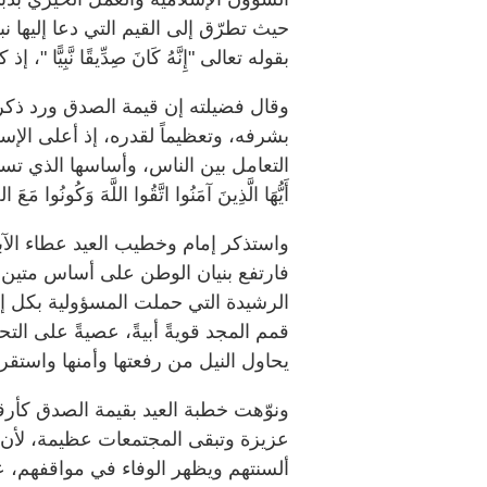
حيث تطرّق إلى القيم التي دعا إليها ن
بقوله تعالى "إِنَّهُ كَانَ صِدِّيقًا نَّبِيًّا
وقال فضيلته إن قيمة الصدق ورد ذكره
بشرفه، وتعظيماً لقدره، إذ أعلى الإ
التعامل بين الناس، وأساسها الذي تستقيم
أَيُّهَا الَّذِينَ آمَنُوا اتَّقُوا اللَّهَ وَكُونُوا مَعَ
واستذكر إمام وخطيب العيد عطاء الآ
فارتفع بنيان الوطن على أساس متين 
الرشيدة التي حملت المسؤولية بكل إ
قمم المجد قويةً أبيةً، عصيةً على ا
يحاول النيل من رفعتها وأمنها واستقر
ونوّهت خطبة العيد بقيمة الصدق كأرق
عزيزة وتبقى المجتمعات عظيمة، لأ
ألسنتهم ويظهر الوفاء في مواقفهم، عل