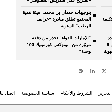
«تصريح عمل التدريس الخصوصي»
بتوجيهات حمدان بن محمد.. هيئة تنمية
كلفة
المجتمع تطلق مبادرة "خرايف
الرطب" السنوية
دة
"الإمارات للدواء" تحذر من دفعة
2025 - 2026 يختتم أعماله بعرض 6
مزوّرة من "بوتوكس كوزميتيك 100
وية
وحدة"
لتحرير
الشروط والأحكام
سياسة الخصوصية
اتصل بنا