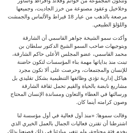
وتتكون المجموعة من خواتم وقلائد وأقراط وأساور
وخلاخيل وعقود مصنوعة من خرز الجاديت، وجميعها
مرصعة بالذهب من عيار 18 قيراط والألماس والجمشت
واللؤلؤ الطبيعي.
وأكدت سمو الشيخة جواهر القاسمي أن الشارقة
وبتوجيهات صاحب السمو الشيخ الدكتور سلطان بن
محمد القاسمي، عضو المجلس الأعلى حاكم الشارقة،
تبنت منذ بداياتها مهمة بناء المؤسسات لتكون حاضنة
للإنسان والمجتمعات، وحرصت على ألا تكون مجرد
هياكل إدارية تؤدي وظائفها التنظيمية بشكل تقليدي بل
مشاريع نابضة بالحياة والقيم تحمل ثقافة الشارقة
ورسالتها في العطاء والتعاون ومساندة الإنسان المحتاج
وصون كرامته أينما كان.
وقالت سموها: «منذ أول فعالية في أول مؤسسة لنا
اشترطنا أن تقترن فعاليات الجمال بالعمل الخيري الذي
يخدم فئة محتاجة، ولم تتغير مبادئنا في ذلك فصنعنا بذلك