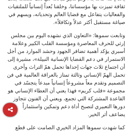
ثقافة تميزت بها مؤسساتنا، وخلقنا بُعداً إنسانياً للملتقيات
والفعاليات يتفاعل مع قضايا العالم وتحدياته، ويسهم في
صياغة مستقبل أكثر عدلاً وتكافلاً».
وتابعت سموها: «التعاون الذي نشهده اليوم بين مجلس
إرثي للحرف المعاصرة ومؤسسة القلب الكبير وعلامة
أسبري يؤكد أهمية تضافر الجهود وحشد الموارد من أجل
الاستمرار في دعم القضايا الإنسانية النبيلة»، مشيرة إلى
أن اجتماع ثلاث جهات إحداها تحمل همّ التراث وأخرى
تحمل الهمّ الإنساني وثالثة تمتاز بالعراقة العالمية في فن
التصميم وتقدم معاً مشروعاً إنسانياً مبدعاً يتجسّد في
مجموعة «قلب كريم» فهذا يعني أن العطاء الإنساني هو
القاعدة المشتركة التي تجمع، ويعني أن الفنون تتجاوز
دورها التعبيري لتصبح أداة دعم وتمكين واستثماراً
يضاعف أثر الخير.
كما شهدت سموها المزاد الخيري الصامت على قطع