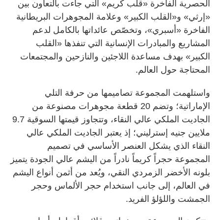
الحصرية الفاخرة «قلب كريم» التي جاءت بالتعاون بين
«إرثي» و«القلب الكبير» وعلامة المجوهرات البريطانية
الفاخرة «أسبري»، وتخصّص عائداتها بالكامل لدعم
المشاريع والمبادرات الإنسانية التي تنفذها «القلب
الكبير» بهدف مساعدة اللاجئين والنازحين والمجتمعات
المحتاجة حول العالم.
واستلهمت المجموعة تصاميمها من حرفة التلي
الإماراتية؛ وتضم 20 قطعة مجوهرات مصنوعة من
الجاديت الملكي عالي النقاء، وتتجاوز قيمتها السوقية 9.7
ملايين جنيه إسترليني؛ إذ يعتبر الجاديت الملكي عالي
النقاء الذي يشكل العنصر الأساسي في تصميم
المجموعة حجراً كريماً نادراً من اليشم عالي الجودة يتميز
بلونه الأخضر الزمردي النقي، ويُعد من أثمن أنواع اليشم
في العالم، إلى جانب استخدام حجر الألماس وحجر
الجمشت واللؤلؤ الفريد.