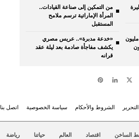
يرة
من التمكين إلى صناعة القيادات..
المرأة الإماراتية ترسم ملامح
المستقبل
ركز الإحصائي الخليجي: 23.5 مليون
«خدعة مدبرة».. عريس مصري
ن
يكشف مفاجأة صادمة بعد ليلة عقد
قرانه
لتحرير
الشروط والأحكام
سياسة الخصوصية
اتصل بنا
ط الساخن
اقتصاد
العالم
حياتنا
رياضة