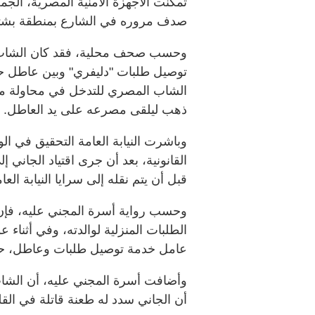
تمكنت الأجهزة الأمنية المصرية، الج
صدف مروره في الشارع بمنطقة بشتي
وحسب صحف محلية، فقد كان الشاب ا
توصيل طلبات "دليفري" وبين عاطل حاو
الشاب المصري للتدخل في محاولة منه ل
ذهب ليلقى مصرعه على يد العاطل.
وباشرت النيابة العامة التحقيق في ا
القانونية، بعد أن جرى اقتياد الجاني 
قبل أن يتم نقله إلى سرايا النيابة الع
وحسب رواية أسرة المجني عليه، فإن
الطلبات المنزلية لوالدته، وفي أثناء
عامل خدمة توصيل طلبات وعاطل، حاو
وأضافت أسرة المجني عليه، أن الشاب
أن الجاني سدد له طعنة قاتلة في القل