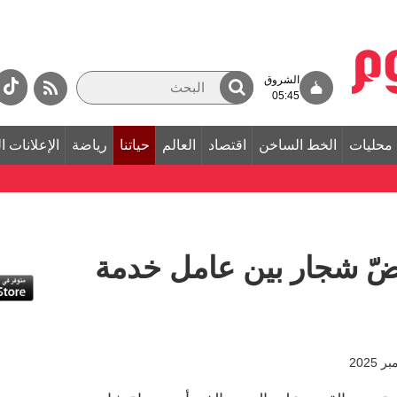
الشروق
05:45
محليات
الخط الساخن
اقتصاد
العالم
حياتنا
رياضة
الإعلانات ا
ّ شجار بين عامل خدمة