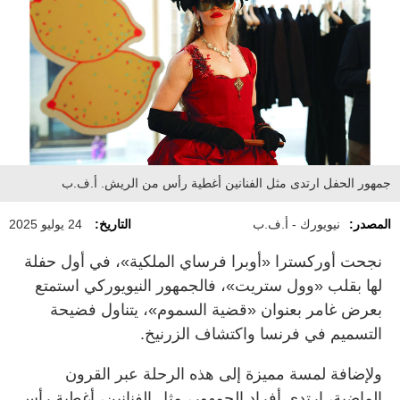
جمهور الحفل ارتدى مثل الفنانين أغطية رأس من الريش. أ.ف.ب
المصدر:
نيويورك - أ.ف.ب
التاريخ:
24 يوليو 2025
نجحت أوركسترا «أوبرا فرساي الملكية»، في أول حفلة
لها بقلب «وول ستريت»، فالجمهور النيويوركي استمتع
بعرض غامر بعنوان «قضية السموم»، يتناول فضيحة
التسميم في فرنسا واكتشاف الزرنيخ.
ولإضافة لمسة مميزة إلى هذه الرحلة عبر القرون
الماضية، ارتدى أفراد الجمهور، مثل الفنانين، أغطية رأس