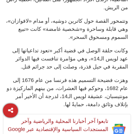
من الريش.
وتتمحور القصة حول كاترين دوشيه، أو مدام «لافوازان»،
وهي قابلة وساحرة و«شخصية غامضة» كانت «تبيع
السموم ومسحوق السحر».
وكانت حلقة الوصل في قضية أكبر «تعود تداعياتها إلى
عهد لويس الـ14»، وهي مؤامرة تنافست فيها الدوائر
المقربة في حيل قذرة، وصلت إلى حد جرائم قتل.
وهزت فضيحة التسميم هذه فرنسا من عام 1676 إلى
عام 1682، وحوكم فيها العشرات، من بينهم الماركيزة دو
مونتيسبان، عشيقة لويس الـ14، لدرجة أن الأخير أمر
بإتلاف وثائق دامغة، حمايةً لها.
تابعوا آخر أخبارنا المحلية والرياضية وآخر
المستجدات السياسية والإقتصادية عبر Google