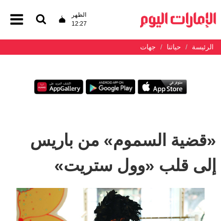
الظهر
12:27
الرئيسة
حياتنا
جهات
«قضية السموم» من باريس
إلى قلب «وول ستريت»