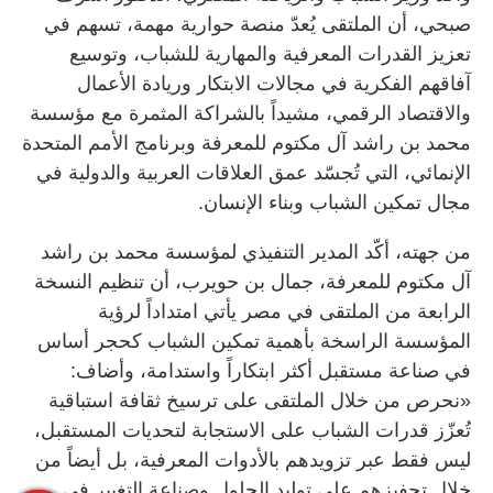
صبحي، أن الملتقى يُعدّ منصة حوارية مهمة، تسهم في
تعزيز القدرات المعرفية والمهارية للشباب، وتوسيع
آفاقهم الفكرية في مجالات الابتكار وريادة الأعمال
والاقتصاد الرقمي، مشيداً بالشراكة المثمرة مع مؤسسة
محمد بن راشد آل مكتوم للمعرفة وبرنامج الأمم المتحدة
الإنمائي، التي تُجسّد عمق العلاقات العربية والدولية في
مجال تمكين الشباب وبناء الإنسان.
من جهته، أكّد المدير التنفيذي لمؤسسة محمد بن راشد
آل مكتوم للمعرفة، جمال بن حويرب، أن تنظيم النسخة
الرابعة من الملتقى في مصر يأتي امتداداً لرؤية
المؤسسة الراسخة بأهمية تمكين الشباب كحجر أساس
في صناعة مستقبل أكثر ابتكاراً واستدامة، وأضاف:
«نحرص من خلال الملتقى على ترسيخ ثقافة استباقية
تُعزّز قدرات الشباب على الاستجابة لتحديات المستقبل،
ليس فقط عبر تزويدهم بالأدوات المعرفية، بل أيضاً من
خلال تحفيزهم على توليد الحلول وصناعة التغيير في