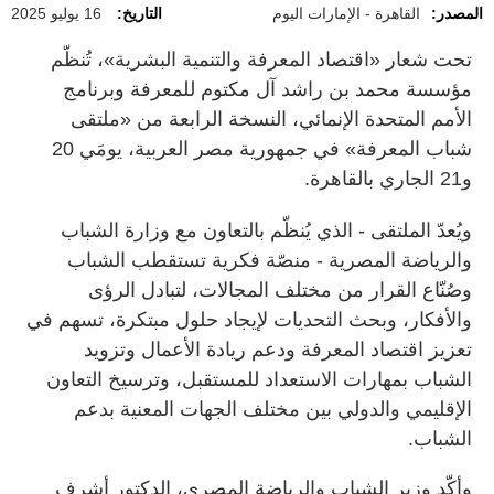
المصدر:
القاهرة - الإمارات اليوم
التاريخ:
16 يوليو 2025
تحت شعار «اقتصاد المعرفة والتنمية البشرية»، تُنظّم
مؤسسة محمد بن راشد آل مكتوم للمعرفة وبرنامج
الأمم المتحدة الإنمائي، النسخة الرابعة من «ملتقى
شباب المعرفة» في جمهورية مصر العربية، يومَي 20
و21 الجاري بالقاهرة.
ويُعدّ الملتقى - الذي يُنظّم بالتعاون مع وزارة الشباب
والرياضة المصرية - منصّة فكرية تستقطب الشباب
وصُنّاع القرار من مختلف المجالات، لتبادل الرؤى
والأفكار، وبحث التحديات لإيجاد حلول مبتكرة، تسهم في
تعزيز اقتصاد المعرفة ودعم ريادة الأعمال وتزويد
الشباب بمهارات الاستعداد للمستقبل، وترسيخ التعاون
الإقليمي والدولي بين مختلف الجهات المعنية بدعم
الشباب.
وأكّد وزير الشباب والرياضة المصري، الدكتور أشرف