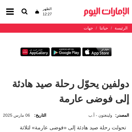
الظهر
12:27
الرئيسة
حياتنا
جهات
دولفين يحوّل رحلة صيد هادئة
إلى فوضى عارمة
المصدر:
ولينغتون - أ.ب
التاريخ:
06 مارس 2025
تحولت رحلة صيد هادئة إلى «فوضى عارمة» لثلاثة