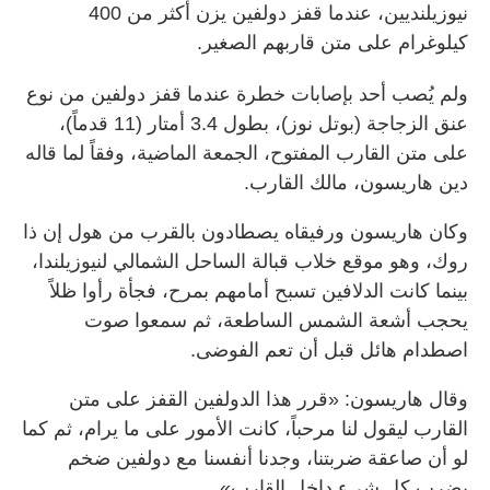
نيوزيلنديين، عندما قفز دولفين يزن أكثر من 400
كيلوغرام على متن قاربهم الصغير.
ولم يُصب أحد بإصابات خطرة عندما قفز دولفين من نوع
عنق الزجاجة (بوتل نوز)، بطول 3.4 أمتار (11 قدماً)،
على متن القارب المفتوح، الجمعة الماضية، وفقاً لما قاله
دين هاريسون، مالك القارب.
وكان هاريسون ورفيقاه يصطادون بالقرب من هول إن ذا
روك، وهو موقع خلاب قبالة الساحل الشمالي لنيوزيلندا،
بينما كانت الدلافين تسبح أمامهم بمرح، فجأة رأوا ظلاً
يحجب أشعة الشمس الساطعة، ثم سمعوا صوت
اصطدام هائل قبل أن تعم الفوضى.
وقال هاريسون: «قرر هذا الدولفين القفز على متن
القارب ليقول لنا مرحباً، كانت الأمور على ما يرام، ثم كما
لو أن صاعقة ضربتنا، وجدنا أنفسنا مع دولفين ضخم
يضرب كل شيء داخل القارب».