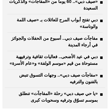
«صيف دبي».. 60 يوماً من «المفاجآت» والذكريات
السعيدة
دبي تفتح أبواب المرح للعائلات بـ «صيف اللمة
والوناسة»
مفاجآت صيف دبي.. أسبوع من الحفلات والجوائز
في أرجاء المدينة
دبي في عيد الأضحى.. فعاليات ثقافية وترفيهية
مستوحاة من قيم «موسم الولفة» و«عام الأسرة»
«مفاجآت صيف دبي».. وجهات التسوق تنبض
بالفنون والترفيه
«يا حي صيف دبي» رحلة «المفاجآت» تنطلق
بموسم تسوّق وترفيه وسحوبات كبرى