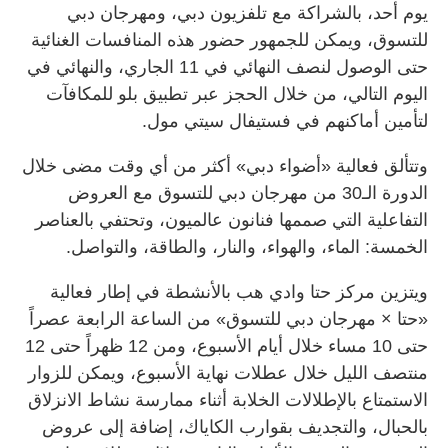
يوم أحد، بالشراكة مع تلفزيون دبي، ومهرجان دبي
للتسوق، ويمكن للجمهور حضور هذه المنافسات الغنائية
حتى الوصول لنصف النهائي في 11 الجاري، والنهائي في
اليوم التالي، من خلال الحجز عبر تطبيق بلو للمكافآت
لتأمين أماكنهم في فستيفال سيتي مول.
وتتألق فعالية «أضواء دبي» أكثر من أي وقت مضى خلال
الدورة الـ30 من مهرجان دبي للتسوق مع العروض
التفاعلية التي صممها فنانون عالميون، وتحتفي بالعناصر
الخمسة: الماء، والهواء، والنار، والطاقة، والتواصل.
ويتزين مركز حتا وادي هب بالأنشطة في إطار فعالية
«حتا × مهرجان دبي للتسوق» من الساعة الرابعة عصراً
حتى 10 مساء خلال أيام الأسبوع، ومن 12 ظهراً حتى 12
منتصف الليل خلال عطلات نهاية الأسبوع، ويمكن للزوار
الاستمتاع بالإطلالات الخلابة أثناء ممارسة نشاط الانزلاق
بالحبال، والتجديف بقوارب الكاياك، إضافة إلى عروض