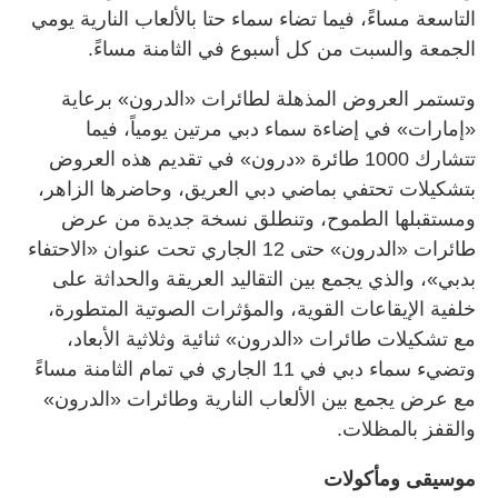
التاسعة مساءً، فيما تضاء سماء حتا بالألعاب النارية يومي
الجمعة والسبت من كل أسبوع في الثامنة مساءً.
وتستمر العروض المذهلة لطائرات «الدرون» برعاية
«إمارات» في إضاءة سماء دبي مرتين يومياً، فيما
تتشارك 1000 طائرة «درون» في تقديم هذه العروض
بتشكيلات تحتفي بماضي دبي العريق، وحاضرها الزاهر،
ومستقبلها الطموح، وتنطلق نسخة جديدة من عرض
طائرات «الدرون» حتى 12 الجاري تحت عنوان «الاحتفاء
بدبي»، والذي يجمع بين التقاليد العريقة والحداثة على
خلفية الإيقاعات القوية، والمؤثرات الصوتية المتطورة،
مع تشكيلات طائرات «الدرون» ثنائية وثلاثية الأبعاد،
وتضيء سماء دبي في 11 الجاري في تمام الثامنة مساءً
مع عرض يجمع بين الألعاب النارية وطائرات «الدرون»
والقفز بالمظلات.
موسيقى ومأكولات