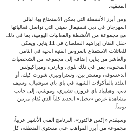
المتبقية.
ومن أبرز الأنشطة التي يمكن الاستمتاع بها، ليالي
المهرجان في دبي فستيفال سيتي التي تواصل فعالياتها
مع مجموعة من الأنشطة والفعاليات اليومية، بما في ذلك
حفل الفنان إبراهيم السلطان في 11 يناير، ويمكن
للعائلات الاستمتاع بالعروض الفنية الحية في الثامن
والعاشر من يناير، إضافة إلى مجموعة من الشخصيات
المحبوبة، بمن في ذلك بلوي، وبارني، وميراكيولس
الدعسوقة، ومستر بين، وستراوبيري شورت كيك، أو
التلذذ بالمأكولات الشهية في باي باي سوشيال، وسيف
دبي، وهيليباد باي فروزن تشيري، وموشي، إلى جانب
مشاهدة عرض «تخيل» الجديد كلياً الذي يُقام مرتين
يومياً.
وسيقدم «إكس فاكتور»، البرنامج الفني الأشهر عربياً،
مجموعة من أبرز المواهب على مستوى المنطقة، كل