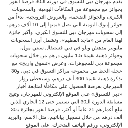
يقدم مهرجان دبي للتسوق في دورته الـ30 فرصة الفوز
بجوائز مع مجموعة من المكافآت اليومية، والسحوبات
الكبرى، والجوائز الضخمة، والعروض الترويجية، بدءاً من
جوائز إينوك اليومية التي تصل قيمتها إلى 10 آلاف درهم،
إلى سحوبات مهرجان دبي للتسوق الكبرى، وأكبر جائزة
لهذا العام من «ماجد الفطيم»، وتشمل أبرز السحوبات
مليونير مدهش وبلو في دبي فستيفال سيتي مول،
وجوائز ذهبية بقيمة 1.5 مليون درهم من خلال سحوبات
مجموعة دبي للمجوهرات، وعرض «تسوق واربح» مع
عجلة الحظ من مجموعة مراكز التسوق في دبي، و30
تذكرة ذهبية بقيمة 300 ألف درهم، وسيحظى زوار
المهرجان بفرصة الحصول على مكافأة لمتابعة أخبار
«دبي للتسوق» على الموقع الإلكتروني للمهرجان، وتتيح
مسابقة الدورة الـ30 التي تستمر حتى 12 الجاري للذين
تبلغ أعمارهم 21 عاماً أو أكثر، فرصة الفوز بجائزة بـ30
ألف درهم من خلال تسجيل بياناتهم، مثل الاسم، والبريد
الإلكتروني، ورقم الهاتف المتحرك، على الموقع