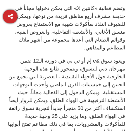
وتضم فعالية «كانتين X» التي يمكن دخولها مجاناً في
حديقة مشرف أربع مناطق فريدة من نوعها، ويمكن
للضيوف التلذذ بمأكولات شهية مع الاستمتاع بعروض
منسق الأغاني، والأنشطة التفاعلية، والعروض الفنية،
وقوائم الطعام التي أعدها مجموعة من أشهر ملاك
المطاعم والمقاهي.
ويعود سوق &e إم أو تي بي في دورته الـ12 ضمن
مهرجان دبي للتسوق، ويتمحور طابع هذه الوجهة
الخارجية حول الأجواء التقليدية - العصرية التي تجمع بين
الحنين إلى خمسينات القرن الماضي وأحدث التوجهات
المستقبلية، ويمكن الدخول إلى الفعالية مجاناً، حيث
الأنشطة الترفيهية في الهواء الطلق، ويمكن للزوار أيضاً
استكشاف أكثر من 50 متجراً جديداً لتجربة تسوق رائعة
في الهواء الطلق، وما يزيد على 25 وجهةً جديدةً
للمأكولات والمشروبات، بما في ذلك مطاعم تفتح أبوابها