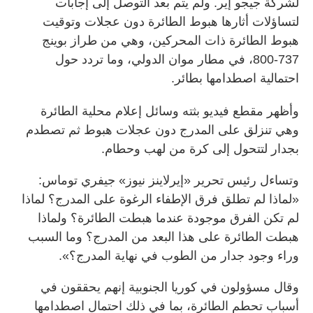
لشركة جيجو إير. ولم يتم بعد التوصل إلى إجابات
لتساؤلات أثارها هبوط الطائرة دون عجلات وتوقيت
هبوط الطائرة ذات المحركين، وهي من طراز بوينج
737-800، في مطار موان الدولي، وما تردد حول
احتمالية اصطدامها بطائر.
وأظهر مقطع فيديو بثته وسائل إعلام محلية الطائرة
وهي تنزلق على المدرج دون عجلات هبوط ثم تصطدم
بجدار لتتحول إلى كرة من لهب وحطام.
وتساءل رئيس تحرير «إيرلاينز نيوز» جيفري توماس:
«لماذا لم تطلق فرق الإطفاء الرغوة على المدرج؟ لماذا
لم تكن الفرق موجودة عندما هبطت الطائرة؟ ولماذا
هبطت الطائرة على هذا البعد من المدرج؟ وما السبب
وراء وجود جدار من الطوب في نهاية المدرج؟».
وقال مسؤولون في كوريا الجنوبية إنهم يحققون في
أسباب تحطم الطائرة، بما في ذلك احتمال اصطدامها