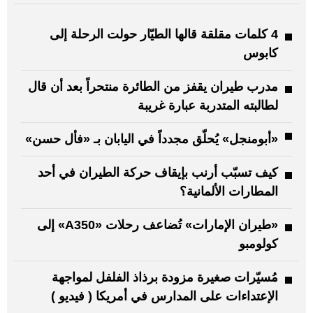
4 كلمات مقلقة قالها الطيّار حولت الرحلة إلى
كابوس
مدرب طيران يقفز من الطائرة منتحراً بعد أن قال
لطالبته المتدربة عبارة غريبة
«أبومنجل» يُحلّق مجدداً في اليابان بـ «فأل حسن»
كيف تسبّب أرنب بإيقاف حركة الطيران في أحد
المطارات الألمانية؟
«طيران الإمارات» تُضاعف رحلات «A350» إلى
كولومبو
مُسيّرات صغيرة مزودة برذاذ الفلفل لمواجهة
الإعتداءات على المدارس في أمريكا ( فيديو )