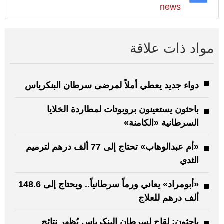
news
مواد ذات علاقة
دواء جديد يعطي أملاً لمرضى سرطان البنكرياس
باحثون يستعينون بروبوتات لمطاردة الخلايا
السرطانية «الكامنة»
«أم عبدالوهاب» تحتاج إلى 77 ألف درهم لترميم
الثدي
«أبومراد» يعاني ورماً سرطانياً.. ويحتاج إلى 148.6
ألف درهم للعلاج
باحثون: لقاح لسرطان البنكرياس يُظهر نتائج