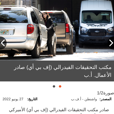
جان ميشال باسكيا. من المصدر
مكتب التحقيقات الفيدرالي (إف بي أي) صادر
الأعمال. أ.ب
صورة
1/2
المصدر:
واشنطن - أ.ف.ب
التاريخ:
27 يونيو 2022
صادر مكتب التحقيقات الفيدرالي (إف بي أي) الأميركي