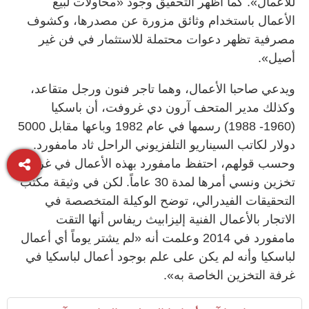
للأعمال». كما أظهر التحقيق وجود «محاولات لبيع
الأعمال باستخدام وثائق مزورة عن مصدرها، وكشوف
مصرفية تظهر دعوات محتملة للاستثمار في فن غير
أصيل».
ويدعي صاحبا الأعمال، وهما تاجر فنون ورجل متقاعد،
وكذلك مدير المتحف آرون دي غروفت، أن باسكيا
(1960- 1988) رسمها في عام 1982 وباعها مقابل 5000
دولار لكاتب السيناريو التلفزيوني الراحل ثاد مامفورد.
وحسب قولهم، احتفظ مامفورد بهذه الأعمال في غرفة
تخزين ونسي أمرها لمدة 30 عاماً. لكن في وثيقة مكتب
التحقيقات الفيدرالي، توضح الوكيلة المتخصصة في
الاتجار بالأعمال الفنية إليزابيث ريفاس أنها التقت
مامفورد في 2014 وعلمت أنه «لم يشتر يوماً أي أعمال
لباسكيا وأنه لم يكن على علم بوجود أعمال لباسكيا في
غرفة التخزين الخاصة به».