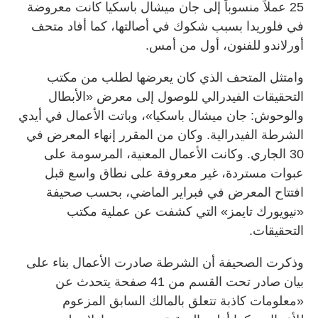
25 عملاً منسوباً إلى جان ميشال باسكيا كانت معروضة
في فلوريدا بسبب شكوك في أصالتها، كما أفاد متحف
أورلاندو للفنون، أول من أمس.
وامتثل المتحف الذي كان يعرضها لطلب من مكتب
التحقيقات الفيدرالي للوصول إلى معرض «الأبطال
والوحوش: جان ميشال باسكيا»، وباتت الأعمال في أيدي
الشرطة الفيدرالية. وكان من المقرر إنهاء المعرض في
30 الجاري. وكانت الأعمال المعنية، المرسومة على
عبوات مستردة، غير معروفة على نطاق واسع قبل
افتتاح المعرض في فبراير الماضي، بحسب صحيفة
«نيويورك تايمز» التي كشفت عن عملية مكتب
التحقيقات.
وذكرت الصحيفة أن الشرطة صادرت الأعمال بناء على
بيان صادر تحت القسم من 41 صفحة يتحدث عن
«معلومات كاذبة تتعلق بالمالك السابق المزعوم