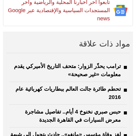
تابعوا آخر أخبارنا المحلية والرياضية وآخر
المستجدات السياسية والإقتصادية عبر Google
news
مواد ذات علاقة
ترامب يحذّر الزوار: متحف التاريخ الأميركي يقدم
معلومات «غير صحيحة»
تحطم طائرة جالت العالم ببطاريات كهربائية عام
2016
حبس صبري نخنوخ 4 أيام.. تفاصيل مشاجرة
معرض السيارات في القاهرة الجديدة
لغز وفاة مؤسس «مانغو».. حادث يتحول إلى شبهة