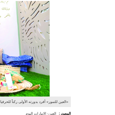
«العين للتمور» أفرد بدورته الأولى ركناً للحرفي
المصدر:
العين- الإمارات اليوم