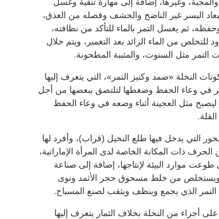
المجبة، وغيرها، إضافة إلى مهارة تنقية وغسل
تبعاد البسر غير الناضج والحشف وفصله من العذق،
وحفظه، ثم يغسل التمر بالماء للتأكد من نظافته،
 للتخلص من الماء الزائد بعد التغمير، ويتم خلال
التمر مثل السنوت، والمثيبة المطحونة.
ات النخلة «ضمد وكنيز التمر»، التي يتعرف إليها
تمر في وعاء الحفظ وضغطها لتلتصق ببعضها من أجل
ر ليصبح مثل العجينة أثناء وضعه في وعاء الحفظ
لقلة.
خور التي يدخل فيها طلع النخيل (قراب)، وأفرد لها
الحرف ذات المكانة الخاصة لدى المرأة الإماراتية،
ي طوعت موارد البيئة لإنتاجها، إضافة إلى صناعة
ة، ويستخلص من خلط مسحوق حجر الأثمد ونوى
التمر الذي يجمع وينظف ويثقب لصنع المسباح.
على أجزاء من النخلة بخلاف الثمار يتعرف إليها