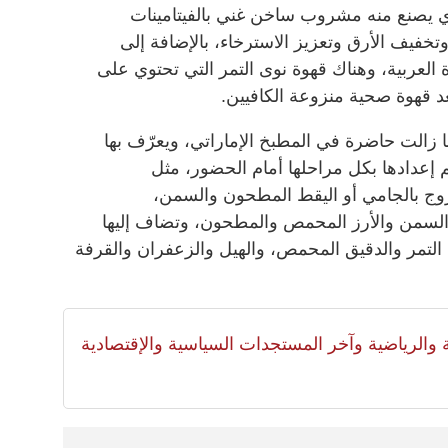
لذي يصنع منه مشروب ساخن غني بالفيتامينات
فيف الأرق وتعزيز الاسترخاء، بالإضافة إلى
لعربية، وهناك قهوة نوى التمر التي تحتوي على
عد قهوة صحية منزوعة الكافيين.
ا زالت حاضرة في المطبخ الإماراتي، ويعرّف بها
إعدادها بكل مراحلها أمام الحضور، مثل
زوج بالجامي أو اليقط المطحون والسمن،
 السمن والأرز المحمص والمطحون، وتضاف إليها
التمر والدقيق المحمص، والهيل والزعفران والقرفة
لية والرياضية وآخر المستجدات السياسية والإقتصادية