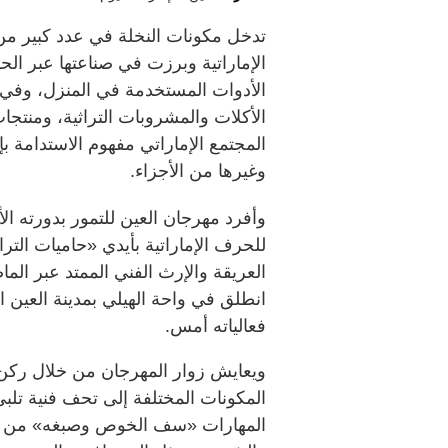
تدخل مكونات النخلة في عدد كبير من ا
الإماراتية وبرزت في صناعتها عبر الحق
الأدوات المستخدمة في المنزل، وفي ال
الأكلات والمشروبات التراثية، ومنتج
المجتمع الإماراتي مفهوم الاستدامة بإ
وغيرها من الأجزاء.
وأفرد مهرجان العين للتمور بدورته الأو
للحرف الإماراتية بأيدي «حاميات التر
العريقة والإرث الفني الممتد عبر الم
انطلق في واحة الهيلي بمدينة العين ا
فعالياته أمس.
ويعايش زوار المهرجان من خلال ركن
المكونات المختلفة إلى تحف فنية تلبي
المهارات «سف الخوص وصبغه» من أجل