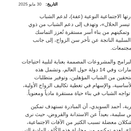
التاريخ:
30 مايو 2025
تها الاجتماعية النوعية (عفة)، لدعم الشباب
 تيسر الحلال»، وتهدف إلى دعم الشباب من ذوي
تمكينهم من بناء أسر مستقرة تُعزز التماسك
 السلبية الناتجة عن تأخر سن الزواج، إلى جانب
مجتمعات.
برامج والمشروعات المصممة بعناية لتلبية احتياجات
الشباب على مختلف الصعد، داخل الإمارات وفي 14 دولة حول العالم، وتشمل هذه
ستحقين من الشباب المؤهلين، وتوفير متطلبات
الأساسية، والإسهام في تغطية تكاليف الزواج الأولية،
اجه الشباب في بناء حياة مستقرة مادياً ومعنوياً.
يرية، أحمد السويدي، أن المبادرة تستهدف تمكين
 سليمة، بعيداً عن الاستدانة والقروض، حيث نرى
يشكلان معضلة تسبب الكثير من الآفات الاجتماعية،
، لعدم تمكنهم من مجاراة هذه الكُلف المادية التي