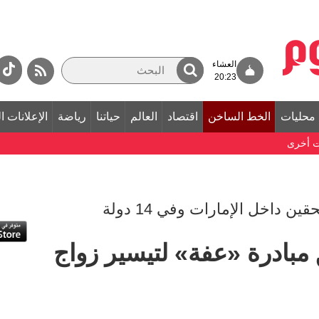
العشاء
20:23
محليات
الخط الساخن
اقتصاد
العالم
حياتنا
رياضة
الإعلانات ا
ت أخرى
ن داخل الإمارات وفي 14 دولة
مبادرة «عفة» لتيسير زواج