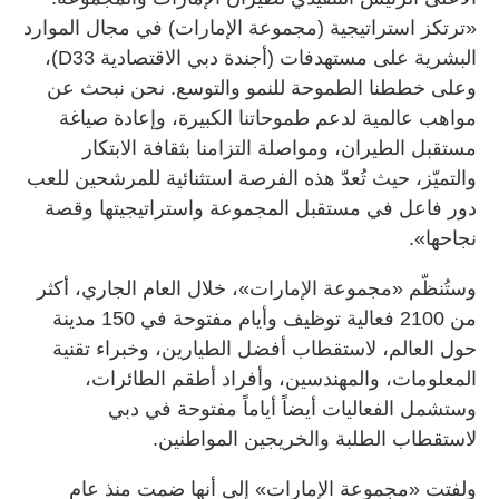
«ترتكز استراتيجية (مجموعة الإمارات) في مجال الموارد
البشرية على مستهدفات (أجندة دبي الاقتصادية D33)،
وعلى خططنا الطموحة للنمو والتوسع. نحن نبحث عن
مواهب عالمية لدعم طموحاتنا الكبيرة، وإعادة صياغة
مستقبل الطيران، ومواصلة التزامنا بثقافة الابتكار
والتميّز، حيث تُعدّ هذه الفرصة استثنائية للمرشحين للعب
دور فاعل في مستقبل المجموعة واستراتيجيتها وقصة
نجاحها».
وستُنظّم «مجموعة الإمارات»، خلال العام الجاري، أكثر
من 2100 فعالية توظيف وأيام مفتوحة في 150 مدينة
حول العالم، لاستقطاب أفضل الطيارين، وخبراء تقنية
المعلومات، والمهندسين، وأفراد أطقم الطائرات،
وستشمل الفعاليات أيضاً أياماً مفتوحة في دبي
لاستقطاب الطلبة والخريجين المواطنين.
ولفتت «مجموعة الإمارات» إلى أنها ضمت منذ عام