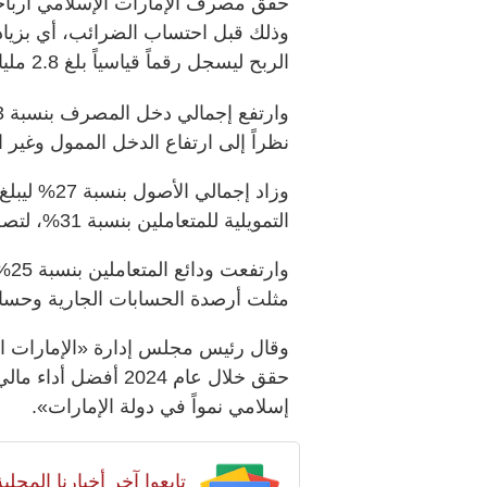
الربح ليسجل رقماً قياسياً بلغ 2.8 مليار درهم، بزيادة قدرها 32%.
نظراً إلى ارتفاع الدخل الممول وغير 
التمويلية للمتعاملين بنسبة 31%، لتصل إلى 71 مليار درهم في عام 2024.
مثلت أرصدة الحسابات الجارية وحسابات التوفير 70% من
وقال رئيس مجلس إدارة «الإمارات ا
حقق خلال عام 2024 أ
إسلامي نمواً في دولة الإمارات».
تابعوا آخر أخبارنا المح