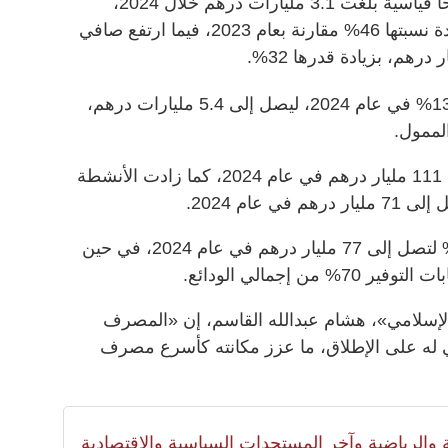
حقق مصرف الإمارات الإسلامي أرباحاً قياسية بلغت 3.1 مليارات درهم خلال 2024،
وذلك قبل احتساب الضرائب، أي بزيادة نسبتها 46% مقارنة بعام 2023، فيما ارتفع صافي
وارتفع إجمالي دخل المصرف بنسبة 13% في عام 2024، ليصل إلى 5.4 مليارات درهم،
الممول.
وزاد إجمالي الأصول بنسبة 27% ليبلغ 111 مليار درهم في عام 2024، كما زادت الأنشطة
وارتفعت ودائع المتعاملين بنسبة 25% لتصل إلى 77 مليار درهم في عام 2024، في حين
 إجمالي الودائع.
لإسلامي»، هشام عبدالله القاسم، إن «المصرف
فضل أداء مالي له على الإطلاق، ما عزز مكانته كأسرع مصرف
لية والرياضية وآخر المستجدات السياسية والإقتصادية