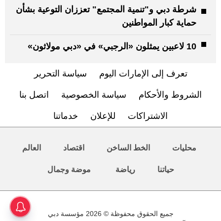
شرطة دبي و"تنمية المجتمع" تعززان التوعية بشأن
حماية كبار المواطنين
10 لاعبين يمثلون «الرجبي» في «دبي مولاثون»
تعرف إلى الإمارات اليوم
سياسة التحرير
الشروط والأحكام
سياسة الخصوصية
اتصل بنا
الاشتراكات
للإعلان
خدماتنا
محليات
الخط الساخن
اقتصاد
العالم
حياتنا
رياضة
موضة وجمال
جميع الحقوق محفوظة © 2026 مؤسسة دبي