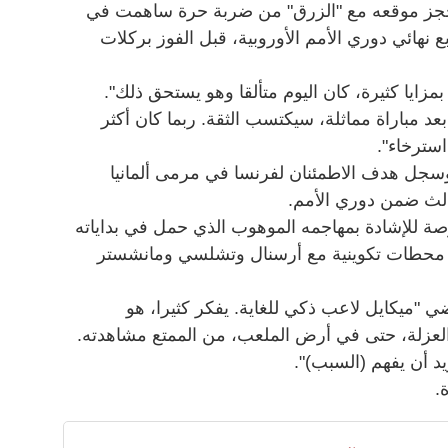
راته منذ أيلول/سبتمبر 2024. حجز موقعه مع "الزرق" من ضربة حرة ساهمت في
 نهائي دوري الأمم الأوروبية، قبل الفوز بركلات
بمزايا كثيرة، كان اليوم متألقا وهو يستحق ذلك".
عد مباراة مماثلة، سيكتسب الثقة. ربما كان أكثر
سترخاء".
وسجل هدف الاطمئنان لفرنسا في مرمى ألمانيا
ثالث ضمن دوري الأمم.
صة للإشادة بمهاجمه الموهوب الذي حمل في بداياته
 بعد محطات تكوينية مع أرسنال وتشلسي ومانشستر
ي "ميكايل لاعب ذكي للغاية. يفكر كثيرا، هو
لعزلة، حتى في أرض الملعب، من الممتع مشاهدته.
يريد أن يفهم (السبب)".
.