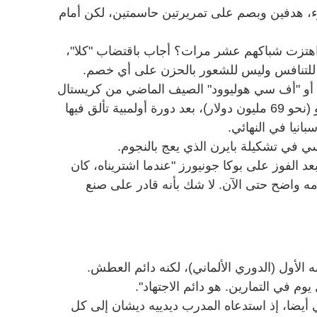
دوء، هدفين وبصم على تمريرتين حاسمتين، لكن أمام
 اهتزت شباكهم عشر مرات؟ أجاب باقتضاب "كلا"،
ة للتنافس وليس للشعور بالحزن على أي خصم.
أو "أف سي هوليوود" الصيف الماضي من كريستال
بالاس الإنكليزي مقابل 60 مليون يورو (نحو 69 مليون دولار)، بعد دورة أولمبية تألق فيها
انيا في النهائي.
 في تشكيلة بايرن الذي يعج بالنجوم.
د الفوز على بوكا جونيورز "عندما اشتريناه، كان
دمه واضح حتى الآن. لا شك بأنه قادر على صنع
ه الأول (الدوري الألماني)، لكنه دائم العطش.
وم في التمارين. هو دائم الاجتهاد".
أيضا، إذ استدعاه المدرب ديدييه ديشان إلى كل