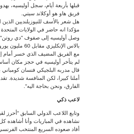
قبلها بأربعة أيام، سجل أوليسيه، به
فريق هاو هو أوكلاند سيتي.
هل شعر بالأسف للنيوزيلنديين الذين
مؤكدا انه حاضر في الولايات المتحد
وصل أوليسيه إلى صفوف "دي روتن" 
مع الفريق المضيف الذي خسر أمام إسب
لم يتأخر أوليسيه في حجز مكان أساسي
قال مدربه البلجيكي فنسان كومباني بع
أملنا كبيرا، لكن المنافسة شديدة. تق
الفارق، ونحن بحاجة اليه".
لاعب ذكي
وتابع اللاعب الدولي السابق "أحرز لقب
نشاهده في المباريات وأنا أشاهده كل ي
أفاد صعوده السريع المنتخب الفرنسي 