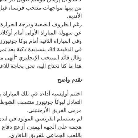
من بينها مواجهات منتخب فرنسا، قبل 
الأندية.
عن سهولة المباراة الأولى أمام أوكلاند الني
وفي المباراة الثانية أمام بوكا جوني
في الدقيقة 84، بتسديدة ذكية بعد تمريرة من الهداف الإنجليزي هاري كاين.
وقال قائد المنتخب الإنجليزي "أنهى م
هذا ما كنا نحتاج اليه، نحن بحاجة لل
تقدم واضح
اختتم أوليسيه أداءه في تلك المبارا
التعادل لبوكا جونيورز منتصف الشوط ا
مرمى الفريق الأرجنتيني.
لم يستسلم الفرنسي المولود في لن
هجمة على الجهة اليمنى، أزعج دفاع ب
باللعب الجماعي للفريق البافاري.