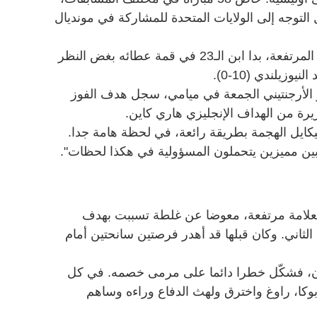
التوجه إلى الولايات المتحدة للمشاركة في مونديال
رغم الظروف الصعبة ودرجة الحرارة المرتفعة، بدا ابن الـ23 في قمة عطائه بغض النظر
وزيلندي (10-0).
ورز الأرجنتيني الجمعة في ميامي، سجل هدف الفوز
يكايل الهجمة بطريقة رائعة، في لحظة هامة جدا.
اعبين مميزين يتحملون المسؤولية في هكذا لحظات".
ة بعلامة مرتفعة، معوضا عن غلطة تسببت بهدف
لثاني. وكان قبلها قد أهدر فرصتين سانحتين أمام
دن، فشكّل خطرا دائما على مرمى خصمه. في كل
وكا، راوغ واخترق ولهث الدفاع وراءه وساهم