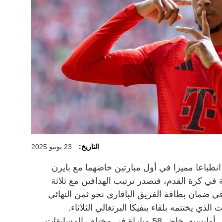
التاريخ:
23 يونيو 2025
نطباعا مميزا في أول مبارتين خاضهما مع بايرن
ة في كرة القدم، فتصدر ترتيب الهدافين مع ثلاثة
 ضمان بطاقة الفريق البافاري نحو ثمن النهائي
ذي يختتمه بلقاء بنفيكا البرتغالي الثلاثاء.
لا يبدو ان إرهاق موسم طويل أثر على أوليسيه. خاض 58 مباراة في مختلف المسابقات،