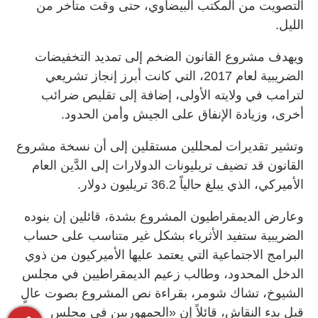
التصويت من المكتب البيضاوي، حتى وقت متأخر من
الليل.
ويهدف مشروع القانون الضخم إلى تمديد التخفيضات
الضريبية لعام 2017، التي كانت أبرز إنجاز تشريعي
لترامب في ولايته الأولى، إضافة إلى تقليص ضرائب
أخرى، وزيادة الإنفاق على الجيش وأمن الحدود.
وتشير تقديرات لمحللين مستقلين إلى أن نسخة مشروع
القانون قد تضيف تريليونات الدولارات إلى الدَّين العام
الأميركي، الذي يبلغ حالياً 36.2 تريليون دولار.
وعارض الديمقراطيون المشروع بشدة، قائلين إن بنوده
الضريبية ستفيد الأثرياء بشكل غير متناسب على حساب
البرامج الاجتماعية التي يعتمد عليها الأميركيون من ذوي
الدخل المحدود، وطالب زعيم الديمقراطيين في مجلس
الشيوخ، تشاك شومر، بقراءة نص المشروع بصوت عالٍ
قبل بدء النقاش، قائلاً إن «الجمهوريين في مجلس