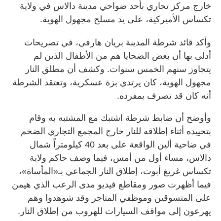
خارج مركز تجاري بأحد ضواحي مدينة دالاس في ولاية
تكساس الأميركية، على يد مسلح مجهول الهوية.
وأكد قائد شرطة المدينة بريان هارفي، في تصريحات
أدلى بها أن بعض الضحايا هم من الأطفال الذين لم
يتجاوز سنهم الخمس سنوات. وكشف أن مطلق النار
مجهول الهوية، كان يرتدي بزة عسكرية، وتعتقد الشرطة
أنه كان قد تصرف بمفرده.
وأوضح أن ضابط شرطة اشتبك مع المشتبه به وقام
بتحييده أثناء إطلاقه للنار خارج المجمع التجاري الضخم
في ضاحية ألين الواقعة على بعد 40 كيلومتراً شمال
دالاس، مساء أول من أمس، فيما وصف حاكم ولاية
تكساس غريغ أبوت، إطلاق النار الجماعي بـ«المأساة»،
فيما أظهرت صور ومقاطع فيديو مدى الرعب الذي هيمن
على المتسوقين وموظفي المتاجر وقد شوهدوا وهم
يهرعون إلى مواقف السيارات للهروب من إطلاق النار.