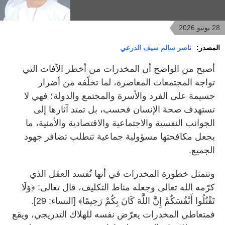
28 يونيو 2026
المصدر:
ناصر سالم سيف الدرعي
أصبح من الواضح أن المخدرات من أخطر الآفات التي
تواجه المجتمعات المعاصرة، لما تخلّفه من أضرار
جسيمة على الفرد والأسرة والمجتمع والدولة؛ فهي لا
تستهدف صحة الإنسان فحسب، بل تمتد آثارها إلى
الجوانب النفسية والاجتماعية والاقتصادية والأمنية، ما
يجعل مكافحتها مسؤولية جماعية تتطلب تضافر جهود
الجميع.
وتتمثل خطورة المخدرات في أنها تُفسد العقل الذي
كرّمه الله تعالى وجعله مناط التكليف، قال تعالى: ﴿وَلَا
تَقْتُلُوا أَنْفُسَكُمْ إِنَّ اللَّهَ كَانَ بِكُمْ رَحِيمًا﴾ [النساء: 29].
فمتعاطي المخدرات يعرّض نفسه للهلاك التدريجي، ويقع