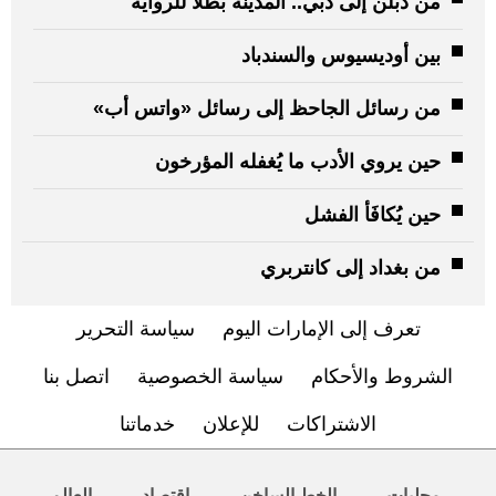
من دبلن إلى دبي.. المدينة بطلاً للرواية
بين أوديسيوس والسندباد
من رسائل الجاحظ إلى رسائل «واتس أب»
حين يروي الأدب ما يُغفله المؤرخون
حين يُكافَأ الفشل
من بغداد إلى كانتربري
تعرف إلى الإمارات اليوم
سياسة التحرير
الشروط والأحكام
سياسة الخصوصية
اتصل بنا
الاشتراكات
للإعلان
خدماتنا
محليات
الخط الساخن
اقتصاد
العالم