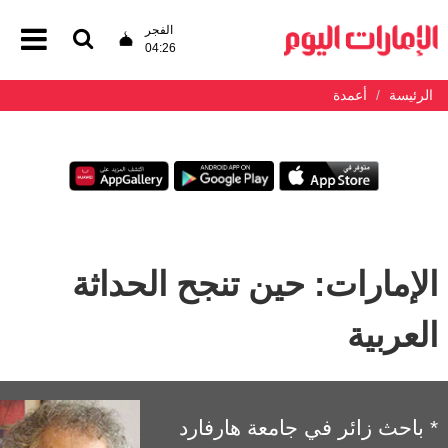
الفجر
04:26
الرئيسة
أعمدة
الإمارات: حين تنجح الحداثة
العربية
* باحث زائر في جامعة هارفارد