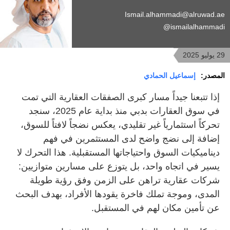
Ismail.alhammadi@alruwad.ae
ismailalhammadi@
29 يوليو 2025
المصدر:
إسماعيل الحمادي
إذا تتبعنا جيداً مسار كبرى الصفقات العقارية التي تمت
في سوق العقارات بدبي منذ بداية عام 2025، سنجد
تحركاً استثمارياً غير تقليدي، يعكس نضجاً لافتاً للسوق،
إضافة إلى نضج واضح لدى المستثمرين في فهم
ديناميكيات السوق واحتياجاتها المستقبلية. هذا التحرك لا
يسير في اتجاه واحد، بل يتوزع على مسارين متوازيين:
شركات عقارية تراهن على الزمن وفق رؤية طويلة
المدى، وموجة تملك فاخرة يقودها الأفراد، بهدف البحث
عن تأمين مكان لهم في المستقبل.