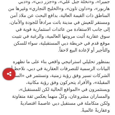
جميرا»، و«نخلة جبل علي»، و«جزر دبي»، و«دبي
هاربور»، و«داون تاون»، و«الخليج التجاري» وغيرها من
المناطق ذات القيمة العالية، بدافع البحث عن ملاذ آمن
ومستقر للعيش في مدينة باتت مرادفاً للجودة والأمان،
إلى جانب الاستفادة من عائدات استثمارية قوية في
سوق عقارية أثبت مرونتها العالمية، والرغبة في تثبيت
موقع قدم في خريطة دبي المستقبلية، سواء للسكن
والتأجير أو لإعادة البيع لاحقاً.
بمنظور تحليلي استراتيجي واقعي بناء على ما تظهره
البيانات الرسمية للتصرفات العقارية في دبي، نلاحظ أن
الشركات تسير وفق رؤية زمنية، وتستثمر في «السنوات
المقبلة»، والأفراد يتحركون وفق رؤية مكانية،
ويستثمرون في «المواقع الحالية لكن للمستقبل»،
والمساران مشروعان، وكلٌ منهما يعكس ثقة متفاوتة
ولكن متكاملة في مستقبل دبي عاصمةً اقتصاديةً
وعقاريةً عالميةً.