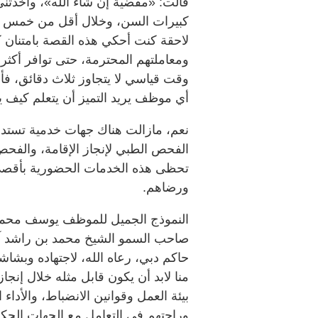
قالت: «مقضية إن شاء الله»، وأخذتن
كبيرات السن، وخلال أقل من خمس د
لاحقة كنت أحكي هذه القصة بامتنان ك
وقت قياسي لا يتجاوز ثلاث دقائق، ف
أي موظف يريد التميز أن يتعلم كيف 
نعم، مازالت هناك جهات خدمية تست
الفحص الطبي لإنجاز الإقامة، والفحص 
تحظى هذه الخدمات الحضورية بأقصى
ورضاهم.
النموذج الجميل للموظف يوسف محمد عب
صاحب السمو الشيخ محمد بن راشد آل
حاكم دبي، رعاه الله، لاجتهاده وبشاش
منا لابد أن يكون قابل مثله خلال إنج
بيئة العمل وقوانين الانضباط، والأداء 
وراحتهم في التعامل مع الجهات الحك