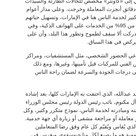
ي إلى «كاونتر» مخصص للحالات الطارئة والسيدات
قائق أنجزت المعاملة وخرجت. وعلى مدار أعوام
بير لخدمة الناس هنا في الإمارات، وتسهيل حياتهم
ومعاملتهم المحترمة، حتى توافر أكثر من 95% من الخدمات على الهواتف الذكية، وفي
أدركت ألا سقف لطموح وتطور هذا البلد، وأن على
يركض في هذا السباق.
دعي الحضور الشخصي، مثل المستشفيات، ومراكز
الفني للمركبات قبل تأمينها، وغيرها، ومع ذلك
 درجات الجودة والسرعة لضمان راحة الناس
دالله، الذي احتفت به الإمارات كلها، بعد إشادة
 مكتوم، نائب رئيس الدولة رئيس مجلس الوزراء
ته ومبادرته لخدمة الناس، نموذج متكرر وكثير، وكل
از معاملة أو مراجعة مشفى أو زيارة أي جهة خدمية.
الذي يُقاس ويُقيّم كل عام وفق رضا المتعاملين
ومية هو ما يصنع لكل منا «يوسفه»، ويغرس في