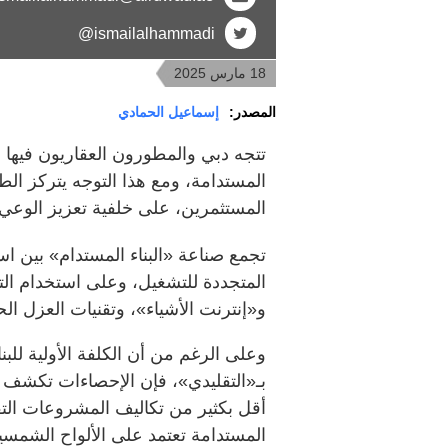
ismailalhammadi@
18 مارس 2025
المصدر:
إسماعيل الحمادي
تتجه دبي والمطورون العقاريون فيها
المستدامة، ومع هذا التوجه يتركز ا
المستثمرين، على خلفية تعزيز الوعي ب
تجمع صناعة «البناء المستدام» بين است
المتجددة للتشغيل، وعلى استخدام التكنو
و«إنترنت الأشياء»، وتقنيات العزل الح
بـ«التقليدي»، فإن الإحصاءات تكشف 
أقل بكثير من تكاليف المشروعات الت