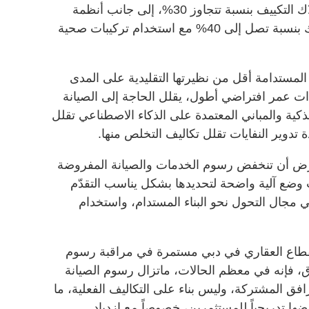
أن أنظمة العزل الحراري تقلل استهلاك التكييف بنسبة تتجاوز 30%، إلى جانب أنظمة
إعادة تدوير المياه التي تقلل الاستهلاك بنسبة تصل إلى 40% مع استخدام تركيبات صحية
لمستدامة أقل من نظيرتها التقليدية على المدى
ات عمر افتراضي أطول، يقلل الحاجة إلى الصيانة
ذكية والمباني المعتمدة على الذكاء الاصطناعي تقلل
ة تدوير النفايات تقلل تكاليف التخلص منها.
فترض أن تنخفض رسوم الخدمات والصيانة المفروضة
ب وضع آلية واضحة لتحديدها بشكل يناسب التقدّم
 مجال التحول نحو البناء المستدام، واستخدام
القطاع العقاري في دبي مستمرة في مراقبة رسوم
، فإنه في معظم الحالات، ماتزال رسوم الصيانة
فق المشتركة، وليس بناء على التكاليف الفعلية، ما
ها تدريجياً للمستثمرين، خصوصاً مع ازدياد