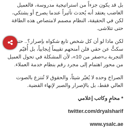
بل قد يكون جزءاً من استراتيجية مدروسة، فالعميل
الغاضب يعتقد أنه يُحدث تأثيراً عندما يصرخ أو يشتكي،
لكن في الحقيقة، النظام مصمم لامتصاص هذه الطاقة
حتى تتلاشى.
لكن ماذا لو أن كل شخص تابع شكواه بإصرار؟.. حتى إن
سكتُّ عن حقي فلن أمنحهم تقييماً إيجابياً، بل أُقيّم
التجربة بـ«صفر من 10»، لأن المشكلة في تحول العميل
من محور اهتمام إلى مجرد رقم بنظام خدمة العملاء.
الصراخ وحده لا يُغيّر شيئاً، والحقوق لا تُنتزع بالصوت
العالي فقط، بل بالإصرار والصبر لإنهاء القضية.
* محامٍ وكاتب إعلامي
twitter.com/dryalsharif
www.ysalc.ae