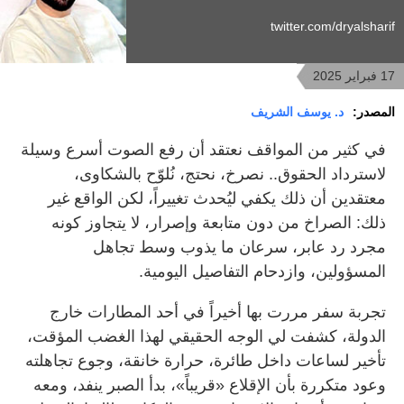
twitter.com/dryalsharif
17 فبراير 2025
المصدر:
د. يوسف الشريف
في كثير من المواقف نعتقد أن رفع الصوت أسرع وسيلة
لاسترداد الحقوق.. نصرخ، نحتج، نُلوّح بالشكاوى،
معتقدين أن ذلك يكفي ليُحدث تغييراً، لكن الواقع غير
ذلك: الصراخ من دون متابعة وإصرار، لا يتجاوز كونه
مجرد رد عابر، سرعان ما يذوب وسط تجاهل
المسؤولين، وازدحام التفاصيل اليومية.
تجربة سفر مررت بها أخيراً في أحد المطارات خارج
الدولة، كشفت لي الوجه الحقيقي لهذا الغضب المؤقت،
تأخير لساعات داخل طائرة، حرارة خانقة، وجوع تجاهلته
وعود متكررة بأن الإقلاع «قريباً»، بدأ الصبر ينفد، ومعه