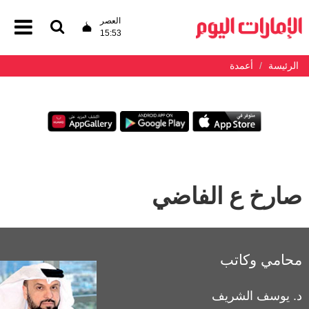
العصر
15:53
الرئيسة
أعمدة
صارخ ع الفاضي
محامي وكاتب
د. يوسف الشريف