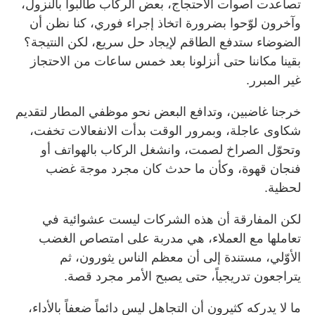
تصاعدت أصوات الاحتجاج، بعض الركاب طالبوا بالنزول،
وآخرون لوّحوا بضرورة اتخاذ إجراء فوري، كنا نظن أن
الضوضاء ستدفع الطاقم لإيجاد حل سريع، لكن النتيجة؟
بقينا مكاننا حتى أنزلونا بعد خمس ساعات من الاحتجاز
غير المبرر.
خرجنا غاضبين، وتدافع البعض نحو موظفي المطار لتقديم
شكاوى عاجلة، وبمرور الوقت بدأت الانفعالات تخفت،
وتحوّل الصراخ لصمت، وانشغل الركاب بالهواتف أو
فنجان قهوة، وكأن ما حدث كان مجرد موجة غضب
لحظية.
لكن المفارقة أن هذه الشركات ليست عشوائية في
تعاملها مع العملاء، هي مدربة على امتصاص الغضب
الأوّلي، مستندة إلى أن معظم الناس يثورون، ثم
يتراجعون تدريجياً، حتى يصبح الأمر مجرد قصة.
ما لا يدركه كثيرون أن التجاهل ليس دائماً ضعفاً بالأداء،