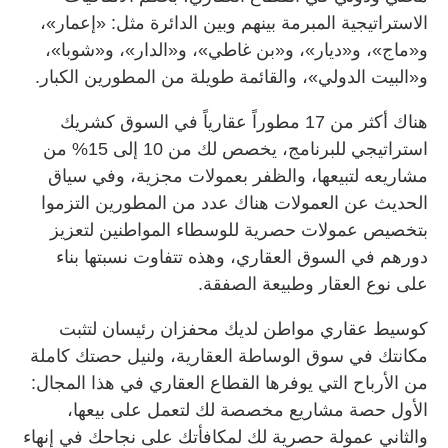
الاستراتيجية المبرمة بينهم وبين الدائرة مثل: «إعمار»،
و«ماج»، و«ديار»، و«بن غاطي»، و«الدار»، و«شوبا»،
و«البيت الدولي»، والقائمة طويلة من المطورين الكبار.
هناك أكثر من 17 مطوراً عقارياً في السوق كشريك
استراتيجي للبرنامج، يخصص لك من 10 إلى 15% من
مشاريعه لتبيعها، والظفر بعمولات مجزية، وفي سياق
الحديث عن العمولات هناك عدد من المطورين التزموا
بتخصيص عمولات حصرية للوسطاء المواطنين لتعزيز
دورهم في السوق العقاري، وهذه تتفاوت نسبتها بناء
على نوع العقار وطبيعة الصفقة.
كوسيط عقاري مواطن لديك محفزان رئيسان لتثبت
مكانتك في سوق الوساطة العقارية، ولنيل حصتك كاملة
من الأرباح التي يوفرها القطاع العقاري في هذا المجال:
الأول حصة مشاريع مخصصة لك لتعمل على بيعها،
والثاني عمولة حصرية لك لمكافأتك على نجاحك في إنهاء