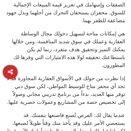
الصفقات وإسهامك في تعزيز قيمة المبيعات الإجمالية
للسوق. محفزان يستحقان التحرك من أجلهما وبذل جهود
مضاعفة للظفر بهما.
هي إمكانات متاحة لتسهيل دخولك مجال الوساطة
العقارية وعملك في سوق شديد المنافسة، ومن خلالها
يمكنك التميز وتحقيق هدف متفرد، ربما لم يكن
باستطاعتك تحقيقه لولا هذه الامتيازات التي وفرها لك
المطورون.
إذا نظرت من حولك في الأسواق العقارية المجاورة قد لا
تجد أي محفز متاح للوسيط المواطن، لكن سوق دبي
توفر منها العديد، بدءاً من برنامج تدريبي مجاني وصولاً
إلى تخصيص حصة من المشاريع وعمولات حصرية عليها.
عندما يقال لك: الفرص تُصنع فاصنعها بنفسك. قد
يستعصي الأمر عليك وقد يأخذ منك وقتاً طويلاً لصنعها،
لكن إذا قيل لك استغل الفرصة المتاحة أمامك الآن، فهذا