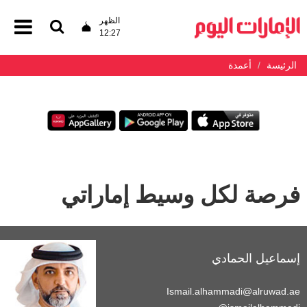
الظهر
12:27
الرئيسة
أعمدة
فرصة لكل وسيط إماراتي
إسماعيل الحمادي
Ismail.alhammadi@alruwad.ae