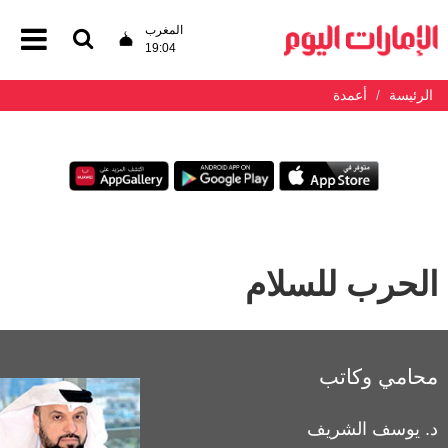
المغرب
19:04
الرئيسة
أعمدة
الحرب للسلام
محامي وكاتب
د. يوسف الشريف