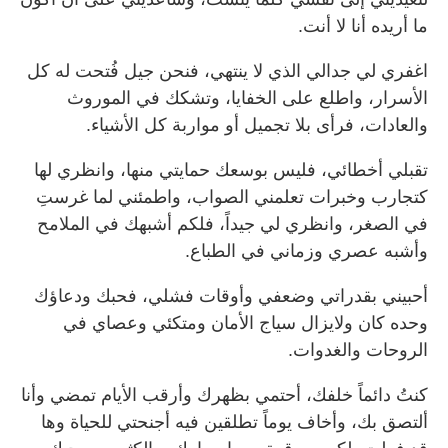
ما أريده أنا لا أنت.
اغفري لي جدالي الذي لا ينتهي، فنحن جيل فُتحت له كل
الأسرار، واطلع على الخفايا، وتشكك في الموروث
والعادات، فرأى بلا تجميل أو مواربة كل الأشياء.
تقبلي أخطائي، فليس بوسعك حمايتي منها، وانظري لها
كتجارب وخبرات تعلمني الصواب، واطمئني لما غرستِ
في الصغر، وانظري لي جيداً، فلكم أشبهك في الملامح
وأشبه عصري وزماني في الطباع.
أحبيني بقدراتي وضعفي وأوقات فشلي، فحبك ودعاؤك
وحده كان ولايزال سياج الأمان ومتكئي وعصاي في
الروحات والغدوات.
كنتُ دائماً خلفك، أحتمي بظهرك وأرقب الأيام تمضي وأنا
ألتصق بك، وأخاف يوماً تطلقين فيه أجنحتي للحياة وها