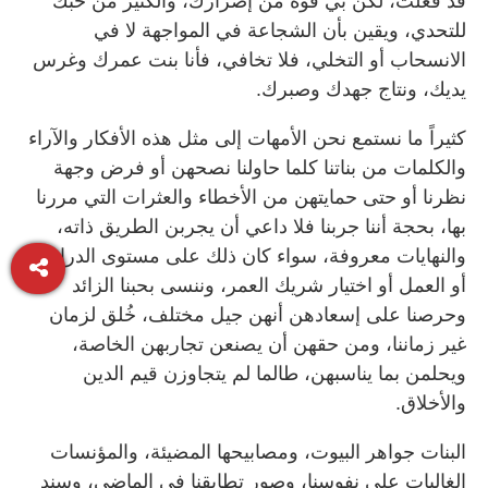
قد فعلت، لكن بي قوة من إصرارك، والكثير من حبك
للتحدي، ويقين بأن الشجاعة في المواجهة لا في
الانسحاب أو التخلي، فلا تخافي، فأنا بنت عمرك وغرس
يديك، ونتاج جهدك وصبرك.
كثيراً ما نستمع نحن الأمهات إلى مثل هذه الأفكار والآراء
والكلمات من بناتنا كلما حاولنا نصحهن أو فرض وجهة
نظرنا أو حتى حمايتهن من الأخطاء والعثرات التي مررنا
بها، بحجة أننا جربنا فلا داعي أن يجربن الطريق ذاته،
والنهايات معروفة، سواء كان ذلك على مستوى الدراسة
أو العمل أو اختيار شريك العمر، وننسى بحبنا الزائد
وحرصنا على إسعادهن أنهن جيل مختلف، خُلق لزمان
غير زماننا، ومن حقهن أن يصنعن تجاربهن الخاصة،
ويحلمن بما يناسبهن، طالما لم يتجاوزن قيم الدين
والأخلاق.
البنات جواهر البيوت، ومصابيحها المضيئة، والمؤنسات
الغاليات على نفوسنا، وصور تطابقنا في الماضي، وسند