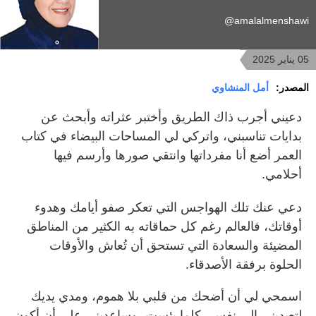
amalalmenshawi@
05 يناير 2025
المصدر:
أمل المنشاوي
دعيني أجرب ذاك الطريق وأختبر عثراته وأبحث عن
بدايات تناسبني، واتركي لي المساحات البيضاء في كتاب
العمر أضع أنا مفرداتها وانتقي صورها وأرسم فيها
أحلامي.
دعي عنك تلك الهواجس التي تعكر صفو أيامك وهدوء
أوقاتك، فالعالم رغم كل حماقاته به الكثير من المناطق
المضيئة والسعادة التي تستحق أن تُعاش والأوقات
الحلوة برفقة الأصدقاء.
اسمحي لي أن أضحك من قلبي بلا هموم، ومدي يديك
لتعيديني إلى نفسي كلما يئست، وساعديني على أن أكون