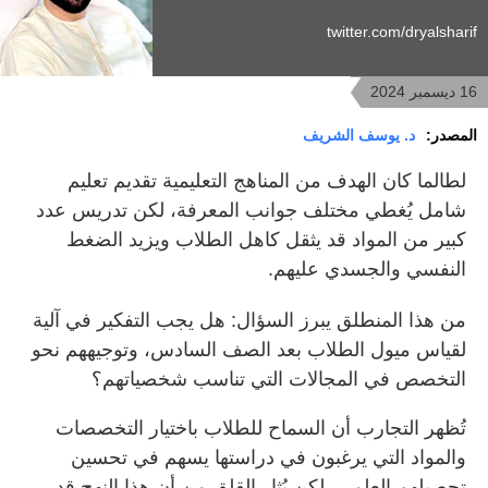
twitter.com/dryalsharif
16 ديسمبر 2024
المصدر:
د. يوسف الشريف
لطالما كان الهدف من المناهج التعليمية تقديم تعليم
شامل يُغطي مختلف جوانب المعرفة، لكن تدريس عدد
كبير من المواد قد يثقل كاهل الطلاب ويزيد الضغط
النفسي والجسدي عليهم.
من هذا المنطلق يبرز السؤال: هل يجب التفكير في آلية
لقياس ميول الطلاب بعد الصف السادس، وتوجيههم نحو
التخصص في المجالات التي تناسب شخصياتهم؟
تُظهر التجارب أن السماح للطلاب باختيار التخصصات
والمواد التي يرغبون في دراستها يسهم في تحسين
تحصيلهم العلمي، لكن يُثار القلق من أن هذا النهج قد