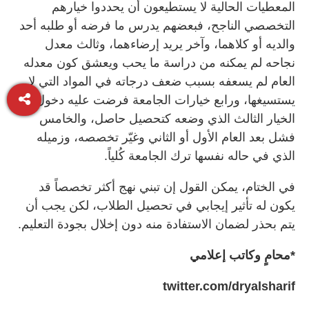
المعطيات الحالية لا يستطيعون أن يحددوا خيارهم
التخصصي الناجح، فبعضهم يدرس ما فرضه أو طلبه أحد
والديه أو كلاهما، وآخر يريد إرضاءهما، وثالث معدل
نجاحه لم يمكنه من دراسة ما يحب ويعشق كون معدله
العام لم يسعفه بسبب ضعف درجاته في المواد التي لا
يستسيغها، ورابع خيارات الجامعة فرضت عليه دخول
الخيار الثالث الذي وضعه كتحصيل حاصل، والخامس
فشل بعد العام الأول أو الثاني وغيّر تخصصه، وزميله
الذي في حاله نفسها ترك الجامعة كُلياً.
في الختام، يمكن القول إن تبني نهج أكثر تخصصاً قد
يكون له تأثير إيجابي في تحصيل الطلاب، لكن يجب أن
يتم بحذر لضمان الاستفادة منه دون إخلال بجودة التعليم.
*محامٍ وكاتب إعلامي
twitter.com/dryalsharif