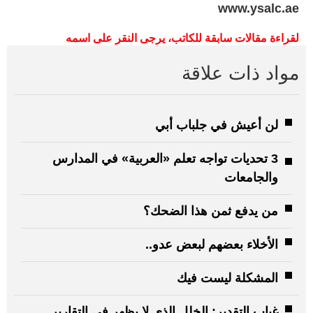
www.ysalc.ae
لقراءة
مقالات
سابقة
للكاتب،
يرجى
النقر
على
اسمه
مواد ذات علاقة
لن أعيش في جلباب أبي
3 تحديات تواجه تعلم «العربية» في المدارس
والجامعات
من يدفع ثمن هذا الضحك؟
الأخلاء بعضهم لبعض عدو..
المشكلة ليست فيك
غياب التقدير: الخلل الذي لا يظهر في التقارير