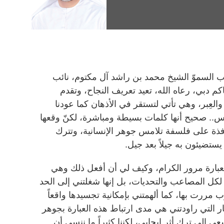
 السموّ الشيخ محمد بن راشد آل مكتوم، نائب
 دبي، رعاه الله، تعيد تعريف النجاح، وتقدم
والعِبر، وهي تأتي لتستقر في الأذهان كما عودنا
ناس.. صحيح أنها كلمات بسيطة ومباشرة، لكنّ وقعها
افذة على فلسفة تلامس جوهر الإنسانية، وتترك
 يستضيئون به جيلاً بعد جيل.
عبارة مرور الكرام، وكيف لي أن أفعل ذلك وهي
لكل المصاعب والتحديات، بل إنها شغلتني إلى الحد
مررت بها، كما ألهمتني بإمكانية تجسيدها واقعاً
ر التي راودتني هي مدى ارتباط هذه العبارة بجوهر
عى إلى ترك أثر إيجابي، لكننا كثيراً ما ننسى أن