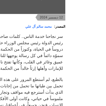
12 ديسمبر 2024
المصدر:
محمد سالم آل علي
سر نجاحنا خدمة الناس.. كلمات صاحب
رئيس الدولة رئيس مجلس الوزراء حاكم
دروساً في الحياة، وكنوزاً من الحكمة 
سموّه دائماً في كل رسالة يوجهها لل
عميق وغائر في القلب، وكأنها تفتح ن
للإمارات وأهلها إرثاً خالداً من الحكمة
بالطبع، لم أستطع المرور على هذه ال
تحمل بين طياتها ما تحمل من إجابات 
الذي بدأت أسترجع فيه مواقف وتجارب 
ملموساً في حياتي، وكانت أولى الأفكا
الإنسان، فنحن جميعاً، في أعماقنا، نس