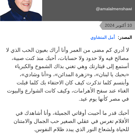
amalalmenshawi@
10 أكتوبر 2024
المصدر:
أمل المنشاوي
لا أدري كم مضى من العمر وأنا أراك بعيون الحب الذي لا
مصالح فيه ولا حدود ولا حسابات، أحبك منذ كنت صبية،
أستمع إلى قيثارتك وهي تغني بذاك الشموخ والكبرياء
«بحبك يا لبنان»، و«زهرة المدائن»، و«أنا وشادي»،
وأبتسم كلما تذكرت كيف كان الاحتفاء بك كلما قبلت
الغناء عند سفح الأهرامات، وكيف كانت الشوارع والبيوت
في مصر كأنها يوم عيد.
أحبك قدر ما أحببت أوقاتي الجميلة، وأنا أشاهدك في
الأفلام تغرس في عقلي الصغير حب الجمال والامتنان
للحياة ولشعاع النور الذي يبدد ظلام النفوس.