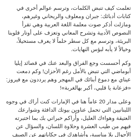
تعلمت كيف تنبض الكلمات، وترسم عوالم أخرى في
كتابات أدبائك: جبران ومعلوف والريحاني وغيرهم،
ومازلت أذكر صوت معلمة اللغة العربية وهي تقرأ
النصوص الأدبية وتشرح المعاني وتعزف على أوتار قلوبنا
البريئة، وترسم مع كل سطر حلماً لا يعرف مستحيلاً،
وخيالاً لا يأبه لبؤس النهايات.
وكم أحسست وجع الفراق والبعد عنك في قصائد إيليا
أبوماضي التي تنبض بالأمل رغم الأحزان! وكم دمعت
عيناي مع دموع أبنائك في المهجر وهم يرددون مع فيروز:
«فزعانة يا قلبي، أكبر بهالغربة»!
وعلى مدار 20 عاماً هنا في الإمارات كنت أراك في وجوه
اللبنانيين التي تحمل عناوين بيوتك الدافئة وشوارعك
العتيقة وهواءك العليل، وأُراكم خبراتي بك بما اختبرته
فيهم من طيب العشرة وحلاوة اللسان، والسؤال عن
الأحوال بلا مناسبة، وأشاهدك في حكاياتهم عن الصيف