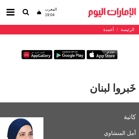
المغرب
19:04
الرئيسة
أعمدة
خَبروا لبنان
كاتبة
أمل المنشاوي