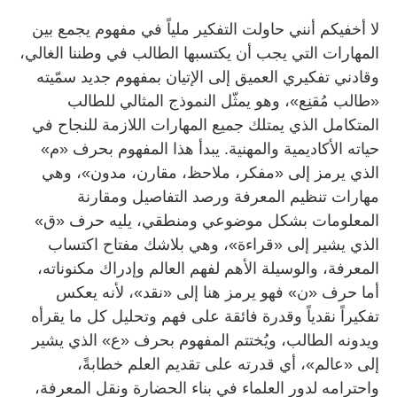
لا أخفيكم أنني حاولت التفكير ملياً في مفهوم يجمع بين
المهارات التي يجب أن يكتسبها الطالب في وطننا الغالي،
وقادني تفكيري العميق إلى الإتيان بمفهوم جديد سمّيته
«طالب مُقنِع»، وهو يمثّل النموذج المثالي للطالب
المتكامل الذي يمتلك جميع المهارات اللازمة للنجاح في
حياته الأكاديمية والمهنية. يبدأ هذا المفهوم بحرف «م»
الذي يرمز إلى «مفكر، ملاحظ، مقارن، مدون»، وهي
مهارات تنظيم المعرفة ورصد التفاصيل ومقارنة
المعلومات بشكل موضوعي ومنطقي، يليه حرف «ق»
الذي يشير إلى «قراءة»، وهي بلاشك مفتاح اكتساب
المعرفة، والوسيلة الأهم لفهم العالم وإدراك مكنوناته،
أما حرف «ن» فهو يرمز هنا إلى «نقد»، لأنه يعكس
تفكيراً نقدياً وقدرة فائقة على فهم وتحليل كل ما يقرأه
ويدونه الطالب، ويُختتم المفهوم بحرف «ع» الذي يشير
إلى «عالم»، أي قدرته على تقديم العلم خطابةً،
واحترامه لدور العلماء في بناء الحضارة ونقل المعرفة،