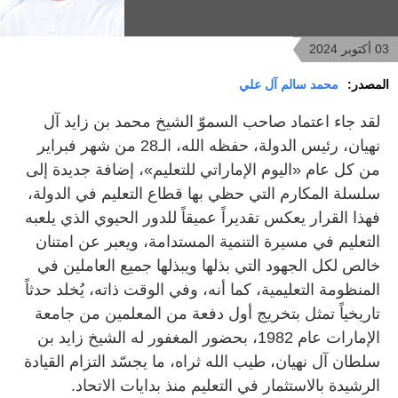
03 أكتوبر 2024
المصدر:
محمد سالم آل علي
لقد جاء اعتماد صاحب السموّ الشيخ محمد بن زايد آل
نهيان، رئيس الدولة، حفظه الله، الـ28 من شهر فبراير
من كل عام «اليوم الإماراتي للتعليم»، إضافة جديدة إلى
سلسلة المكارم التي حظي بها قطاع التعليم في الدولة،
فهذا القرار يعكس تقديراً عميقاً للدور الحيوي الذي يلعبه
التعليم في مسيرة التنمية المستدامة، ويعبر عن امتنان
خالص لكل الجهود التي بذلها ويبذلها جميع العاملين في
المنظومة التعليمية، كما أنه، وفي الوقت ذاته، يُخلد حدثاً
تاريخياً تمثل بتخريج أول دفعة من المعلمين من جامعة
الإمارات عام 1982، بحضور المغفور له الشيخ زايد بن
سلطان آل نهيان، طيب الله ثراه، ما يجسّد التزام القيادة
الرشيدة بالاستثمار في التعليم منذ بدايات الاتحاد.