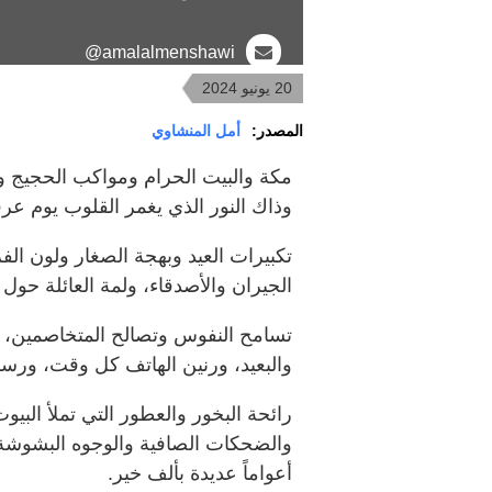
amalalmenshawi@
20 يونيو 2024
المصدر:
أمل المنشاوي
مكة والبيت الحرام ومواكب الحجيج وا
وذاك النور الذي يغمر القلوب يوم عرف
تكبيرات العيد وبهجة الصغار ولون الف
الجيران والأصدقاء، ولمة العائلة حول م
تسامح النفوس وتصالح المتخاصمين، و
والبعيد، ورنين الهاتف كل وقت، ورس
رائحة البخور والعطور التي تملأ البيوت
والضحكات الصافية والوجوه البشوشة، وا
أعواماً عديدة بألف خير.