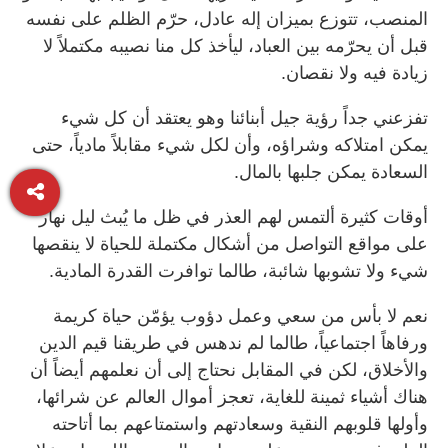
المنصب، تتوزع بميزان إله عادل، حرّم الظلم على نفسه
قبل أن يحرّمه بين العباد، ليأخذ كل منا نصيبه مكتملاً لا
زيادة فيه ولا نقصان.
تفزعني جداً رؤية جيل أبنائنا وهو يعتقد أن كل شيء
يمكن امتلاكه وشراؤه، وأن لكل شيء مقابلاً مادياً، حتى
السعادة يمكن جلبها بالمال.
أوقات كثيرة ألتمس لهم العذر في ظل ما يُبث ليل نهار
على مواقع التواصل من أشكال مكتملة للحياة لا ينقصها
شيء ولا تشوبها شائبة، طالما توافرت القدرة المادية.
نعم لا بأس من سعي وعمل دؤوب يؤمّن حياة كريمة
ورفاهاً اجتماعياً، طالما لم ندهس في طريقنا قيم الدين
والأخلاق، لكن في المقابل نحتاج إلى أن نعلمهم أيضاً أن
هناك أشياء ثمينة للغاية، تعجز أموال العالم عن شرائها،
وأولها قلوبهم النقية وسعادتهم واستمتاعهم بما أتاحته