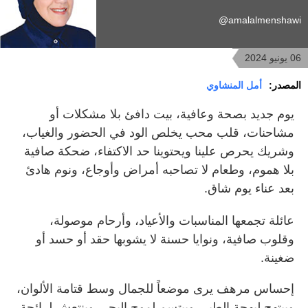
amalalmenshawi@
06 يونيو 2024
المصدر:
أمل المنشاوي
يوم جديد بصحة وعافية، بيت دافئ بلا مشكلات أو
مشاحنات، قلب محب يخلص الود في الحضور والغياب،
وشريك يحرص علينا ويحتوينا حد الاكتفاء، ضحكة صافية
بلا هموم، وطعام لا تصاحبه أمراض وأوجاع، ونوم هادئ
بعد عناء يوم شاق.
عائلة تجمعها المناسبات والأعياد، وأرحام موصولة،
وقلوب صافية، ونوايا حسنة لا يشوبها حقد أو حسد أو
ضغينة.
إحساس مرهف يرى موضعاً للجمال وسط قتامة الألوان،
ويبتهج لبهجة الطير، ويبتسم لموج البحر، وينتعش لرائحة