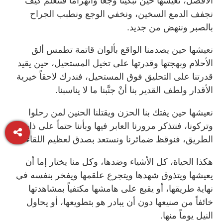
الأفضل، نعيشها حين تبكينا وجعاً وانهزاماً فنتعلم كيف
نجفف الدمع السخين، ونخفي الوجع ونطبب الجراح
بالصبر وننهض من جديد.
نعيشها حين يصدمنا الواقع بألوان قاتمة تطمس ألق
الأحلام وبهجتها وقدرتها على تخيل المستحيل، حين يقيد
قدرتنا على التحليق فوق المستحيل، فندرك لاحقاً خيرية
الأقدار ولطف القدير بنا أنْ جنَّبنا ما لا يناسبنا.
نعيشها حين يفتك بنا الحزن ويقتلنا الحنين لمن رحلوا
وتركونا، فنتذكر مرورنا العابر فيها وبأننا حتماً على ذات
الطريق، فنوقظ ضمائرنا ونستعد بصدق لعظيم اللقاء.
هكذا الحياة، كل الأشياء وضدها، وكل منا يختار إما أن
يعيشها ويتذوق شهدها ويتجرع علقمها ويفخر بنفسه في
نهاية طريقها، أو يقبع على هامشها مكتفياً بمشاهدتها
خائفاً من صنيعها دون أن يبادر هو بتطويعها، أو يحاول
النيل يوماً منها.