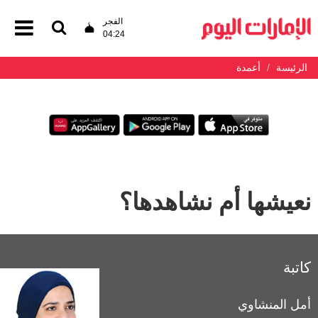
الفجر
04:24
الرئيسة
أعمدة
نعيشها أم نشاهدها؟
كاتبة
أمل المنشاوي