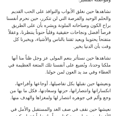
نشاهدها حين نغلق الأبواب والنوافذ على الحب القديم
والحلم الوحيد والفرصة التي لن تتكرر، حين نحرم أنفسنا
براح الكون وصباحاته الملونة وبِشره بأن على الطريق
فرصاً أفضل ونجاحات حقيقية وقلباً حنوناً ينتظرنا، وعقلاً
متفتحاً يحتوينا ويعيد ثقتنا بالناس والأشياء، ويخبرنا كل
وقت بأن الدنيا بخير.
نشاهدها حين نستأثر بنعم المولى عز وجل ظناً منا أنها
ملكنا وحدنا، ونُضيع على أنفسنا تلك المتعة العظيمة في
العطاء وفي مد يد العون لمن حولنا.
ونعيشها حين نقبلها بكل تفاصيلها، أوجاعها وأفراحها،
انكساراتها وانتصاراتها، حزنها وسعادتها، فكل ما بها من
وجع وألم في جوهره انتصار لها ولمغزاها والهدف منها.
نعيشها حين نقف في صف الغد والمستقبل والأمل في