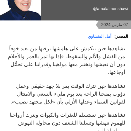
amalalmenshawi@
07 مارس 2024
المصدر:
أمل المنشاوي
نشاهدها حين ننكمش على هامشها نرقبها من بعيد خوفاً
من الفشل والألم والسقوط، فإذا بها تمر بالعمر والأحلام
دون أن نعيشها ونختبر معها مواهبنا وقدراتنا على تحمُّل
أوجاعها.
نشاهدها حين نترك الوقت يمر بلا جهد حقيقي وعمل
دؤوب يمنحنا الراحة بعد يوم مليء بالسعي والامتثال
لقوانين السماء وعدلها الأزلي بأن «لكل مجتهد نصيب».
نشاهدها حين نستسلم للعثرات والكبوات ونترك أرواحنا
للهموم تنهشها وتسلبنا الشغف دون محاولة النهوض
ومواصلة المسير.