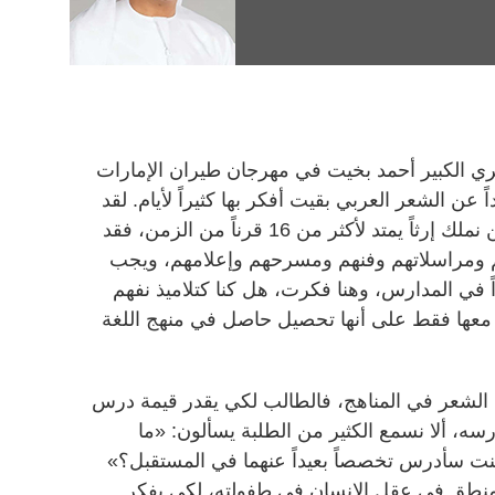
ي الكبير أحمد بخيت في مهرجان طيران الإمارات
عن الشعر العربي بقيت أفكر بها كثيراً لأيام. لقد
كان يؤكد أهمية الشعر في أمتنا، فنحن نملك إرثاً يمتد لأكثر من 16 قرناً من الزمن، فقد
م ومراسلاتهم وفنهم ومسرحهم وإعلامهم، ويجب
 في المدارس، وهنا فكرت، هل كنا كتلاميذ نفهم
مل معها فقط على أنها تحصيل حاصل في منهج اللغة
الشعر في المناهج، فالطالب لكي يقدر قيمة درس
درسه، ألا نسمع الكثير من الطلبة يسألون: «ما
 كنت سأدرس تخصصاً بعيداً عنهما في المستقبل؟»
لمنطق في عقل الإنسان في طفولته، لكي يفكر