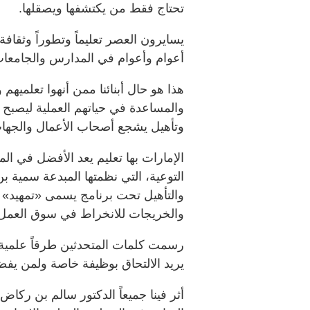
تحتاج فقط من يكتشفها ويصقلها.
يسايرون العصر تعليماً وتطوراً وثقافة 
أعوام وأعوام في المدارس والجامعات
هذا هو حال أبنائنا ممن أنهوا تعلميهم
والمساعدة في حياتهم العملية ليصبح ل
وتأهيل يشجع أصحاب الأعمال والجهات
الإمارات بها تعليم يعد الأفضل في 
التوعية، التي نظمتها المبدعة سمية ب
والتأهيل تحت برنامج يسمى «تمهيد» مت
والخريجات للانخراط في سوق العمل وبد
رسمت كلمات المتحدثين طرقاً علمية 
يريد الالتحاق بوظيفة خاصة ولمن يف
أثر فينا جميعاً الدكتور سالم بن رك