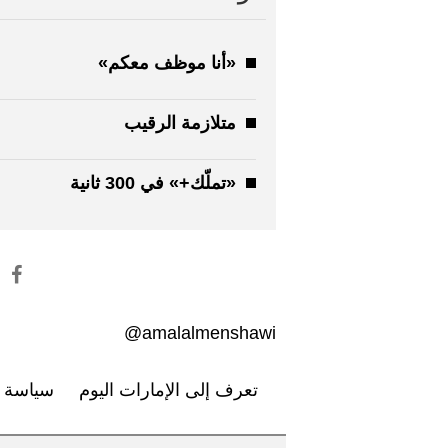
«أنا موظف معكم»
متلازمة الرقيب
«تملّك+» في 300 ثانية
amalalmenshawi@
تعرف إلى الإمارات اليوم
سياسة ا